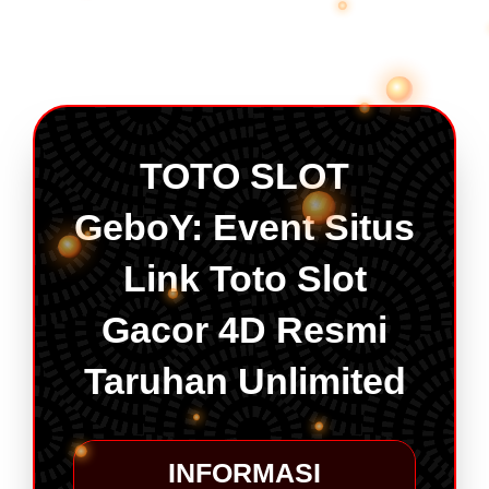
TOTO SLOT
GeboY: Event Situs
Link Toto Slot
Gacor 4D Resmi
Taruhan Unlimited
INFORMASI