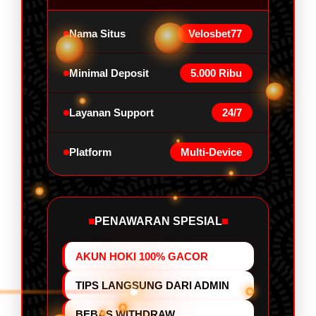
Nama Situs
Velosbet77
Minimal Deposit
5.000 Ribu
Layanan Support
24/7
Platform
Multi-Device
PENAWARAN SPESIAL
AKUN HOKI 100% GACOR
TIPS LANGSUNG DARI ADMIN
BEBAS WITHDRAW