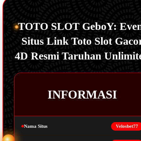
TOTO SLOT GeboY: Even
Situs Link Toto Slot Gaco
4D Resmi Taruhan Unlimit
INFORMASI
Nama Situs
Velosbet77