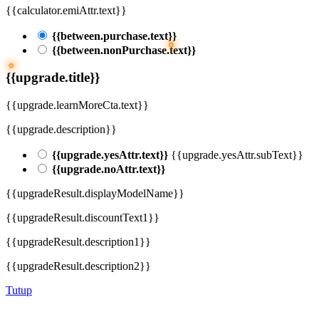
{{calculator.emiAttr.text}}
{{between.purchase.text}}
{{between.nonPurchase.text}}
{{upgrade.title}}
{{upgrade.learnMoreCta.text}}
{{upgrade.description}}
{{upgrade.yesAttr.text}}
{{upgrade.yesAttr.subText}}
{{upgrade.noAttr.text}}
{{upgradeResult.displayModelName}}
{{upgradeResult.discountText1}}
{{upgradeResult.description1}}
{{upgradeResult.description2}}
Tutup