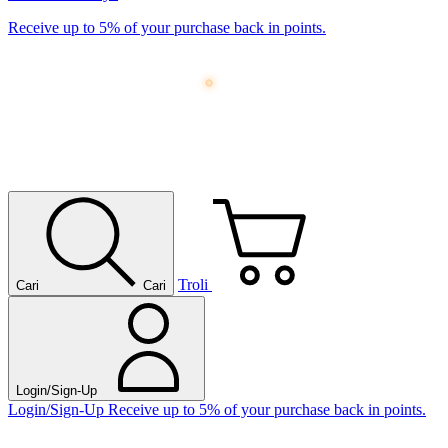
Receive up to 5% of your purchase back in points.
Troli
Cari
Cari
Login/Sign-Up
Login/Sign-Up
Receive up to 5% of your purchase back in points.