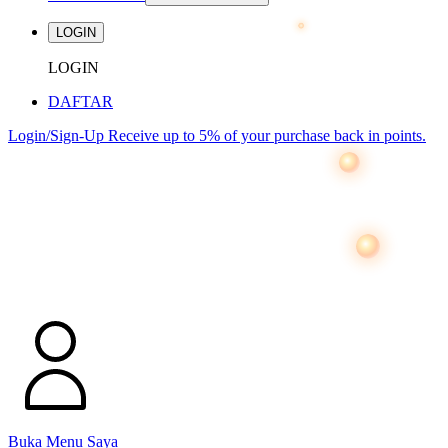
LOGIN
LOGIN
DAFTAR
Login/Sign-Up
Receive up to 5% of your purchase back in points.
Buka Menu Saya