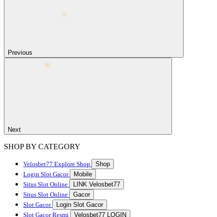
Previous
Next
SHOP BY CATEGORY
Velosbet77
Explore Shop
Shop
Login Slot Gacor
Mobile
Situs Slot Online
LINK Velosbet77
Situs Slot Online
Gacor
Slot Gacor
Login Slot Gacor
Slot Gacor Resmi
Velosbet77 LOGIN