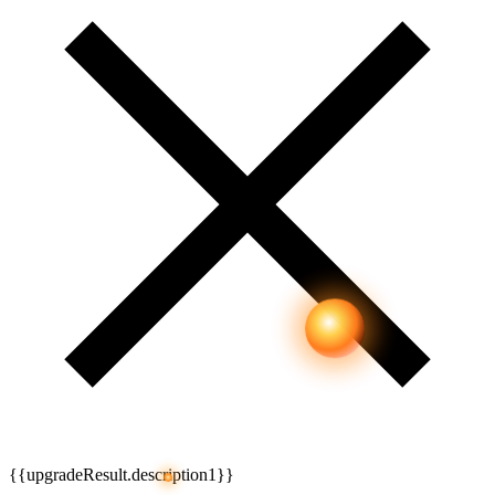
{{upgradeResult.description1}}