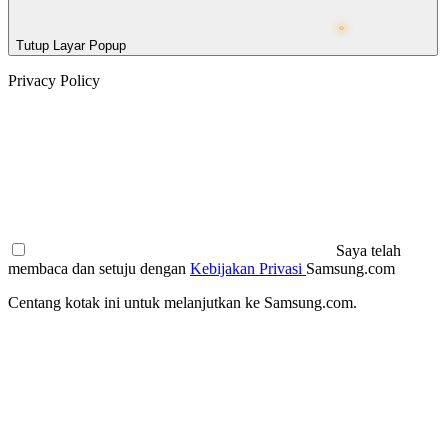
Tutup Layar Popup
Privacy Policy
Saya telah
membaca dan setuju dengan
Kebijakan Privasi
Samsung.com
Centang kotak ini untuk melanjutkan ke Samsung.com.