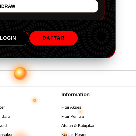
HDRAW
LOGIN
DAFTAR
Information
ber
Fitur Akses
n Baru
Fitur Pemula
word
Aturan & Kebijakan
ansaksi
Kontak Resmi