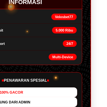
INFORMASI
Velosbet77
it
5.000 Ribu
ort
24/7
Multi-Device
PENAWARAN SPESIAL
 100% GACOR
UNG DARI ADMIN