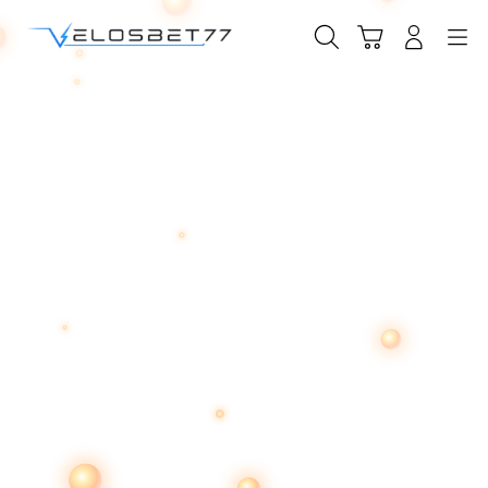
Skip
to
Cari
Troli
Login
Navigation
content