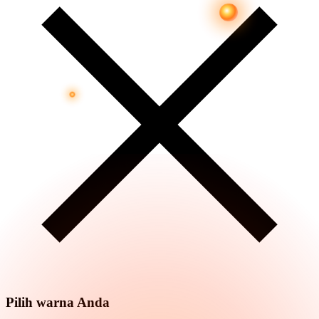
Pilih warna Anda