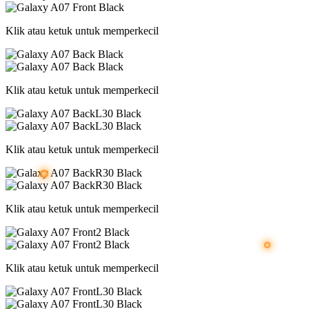
Klik atau ketuk untuk memperkecil
Klik atau ketuk untuk memperkecil
Klik atau ketuk untuk memperkecil
Klik atau ketuk untuk memperkecil
Klik atau ketuk untuk memperkecil