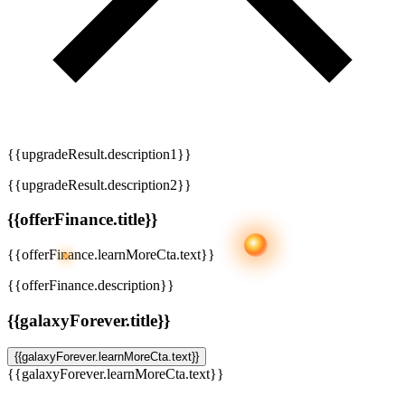
{{upgradeResult.description1}}
{{upgradeResult.description2}}
{{offerFinance.title}}
{{offerFinance.learnMoreCta.text}}
{{offerFinance.description}}
{{galaxyForever.title}}
{{galaxyForever.learnMoreCta.text}}
{{galaxyForever.learnMoreCta.text}}