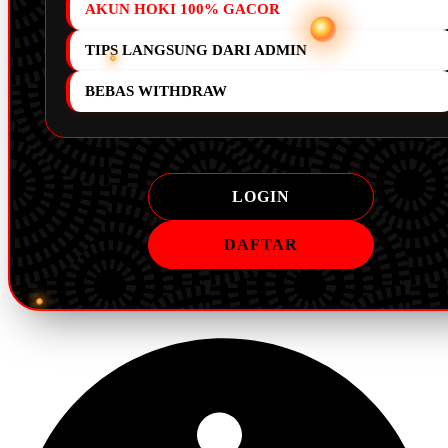
AKUN HOKI 100% GACOR
TIPS LANGSUNG DARI ADMIN
BEBAS WITHDRAW
LOGIN
DAFTAR