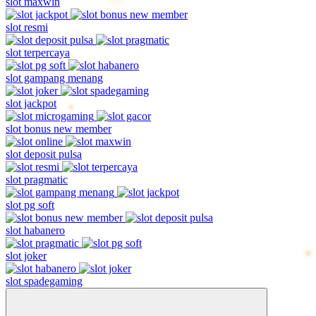
slot maxwin
slot resmi
slot terpercaya
slot gampang menang
slot jackpot
slot bonus new member
slot deposit pulsa
slot pragmatic
slot pg soft
slot habanero
slot joker
slot spadegaming