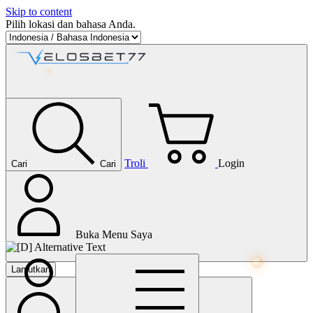
Skip to content
Pilih lokasi dan bahasa Anda.
Troli
Login
Cari
Cari
Buka Menu Saya
Lanjutkan