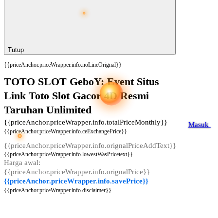
Tutup
{{priceAnchor.priceWrapper.info.noLineOrignal}}
TOTO SLOT GeboY: Event Situs
Link Toto Slot Gacor 4D Resmi
Taruhan Unlimited
{{priceAnchor.priceWrapper.info.totalPriceMonthly}}
Masuk
{{priceAnchor.priceWrapper.info.ceExchangePrice}}
{{priceAnchor.priceWrapper.info.orignalPriceAddText}}
{{priceAnchor.priceWrapper.info.lowestWasPricetext}}
Harga awal:
{{priceAnchor.priceWrapper.info.orignalPrice}}
{{priceAnchor.priceWrapper.info.savePrice}}
{{priceAnchor.priceWrapper.info.disclaimer}}