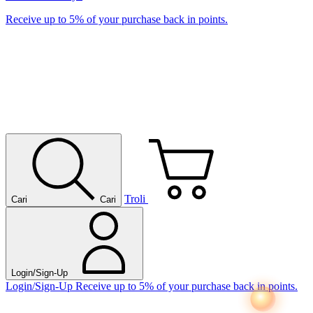
Receive up to 5% of your purchase back in points.
Troli
Cari
Cari
Login/Sign-Up
Login/Sign-Up
Receive up to 5% of your purchase back in points.