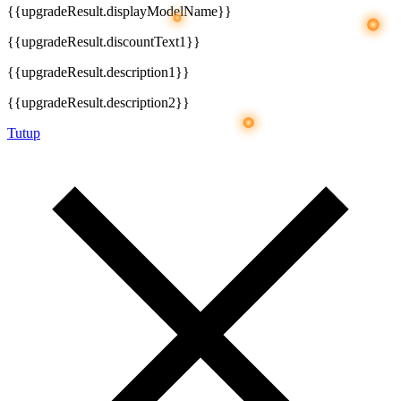
{{upgradeResult.displayModelName}}
{{upgradeResult.discountText1}}
{{upgradeResult.description1}}
{{upgradeResult.description2}}
Tutup