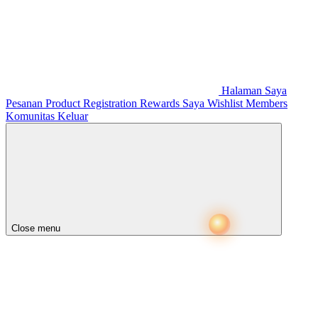
Halaman Saya
Pesanan
Product Registration
Rewards Saya
Wishlist
Members
Komunitas
Keluar
Close menu