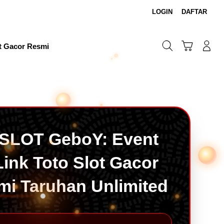
LOGIN
DAFTAR
Cari
Troli
Login/Sign-Up
t Gacor Resmi
Cari
SLOT GeboY: Event
Link Toto Slot Gacor
mi Taruhan Unlimited