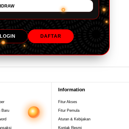
HDRAW
LOGIN
DAFTAR
Information
ber
Fitur Akses
n Baru
Fitur Pemula
word
Aturan & Kebijakan
ansaksi
Kontak Resmi