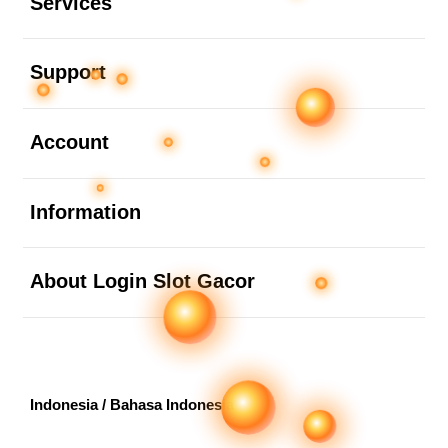
Services
Buka
Support
Buka
Account
Buka
Information
Buka
About Login Slot Gacor
Indonesia / Bahasa Indonesia