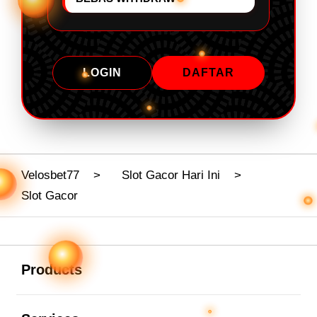
LOGIN
DAFTAR
Layer Popup Close
Velosbet77
>
Slot Gacor Hari Ini
>
Slot Gacor
Buka
Footer Navigation
Products
Buka