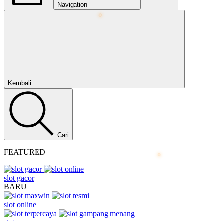
Navigation
Tutup
Kembali
Cari
FEATURED
slot gacor
BARU
slot online