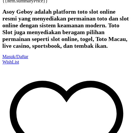
{{item.summaryPrice}}
Asoy Geboy adalah platform toto slot online
resmi yang menyediakan permainan toto dan slot
online dengan sistem keamanan modern. Toto
Slot juga menyediakan beragam pilihan
permainan seperti slot online, togel, Toto Macau,
live casino, sportsbook, dan tembak ikan.
Masuk/Daftar
WishList