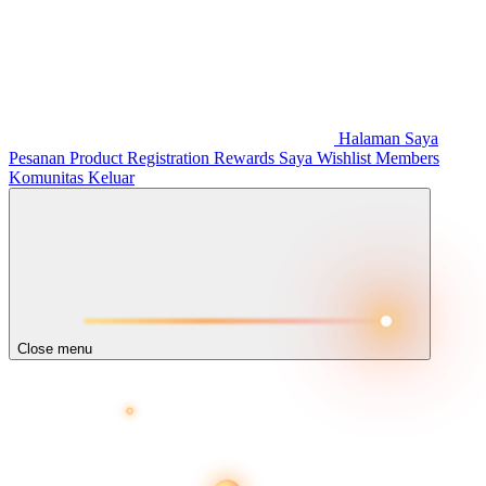
Halaman Saya
Pesanan
Product Registration
Rewards Saya
Wishlist
Members
Komunitas
Keluar
Close menu