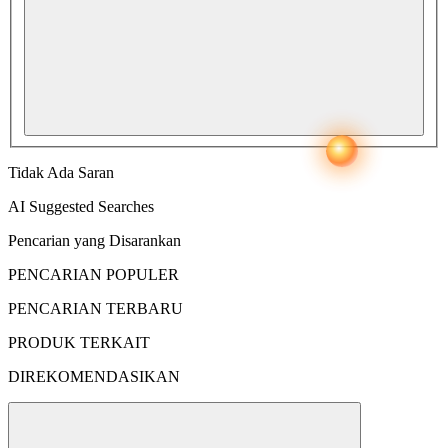
Tidak Ada Saran
AI Suggested Searches
Pencarian yang Disarankan
PENCARIAN POPULER
PENCARIAN TERBARU
PRODUK TERKAIT
DIREKOMENDASIKAN