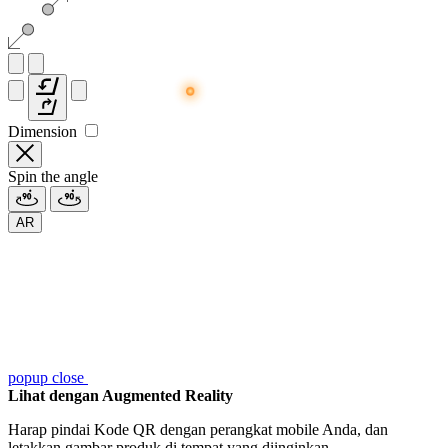
Dimension
Spin the angle
AR
popup close
Lihat dengan Augmented Reality
Harap pindai Kode QR dengan perangkat mobile Anda, dan
letakkan gambar produk di tempat yang diinginkan.