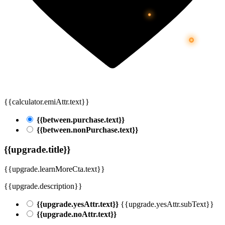
{{calculator.emiAttr.text}}
{{between.purchase.text}}
{{between.nonPurchase.text}}
{{upgrade.title}}
{{upgrade.learnMoreCta.text}}
{{upgrade.description}}
{{upgrade.yesAttr.text}}
{{upgrade.yesAttr.subText}}
{{upgrade.noAttr.text}}