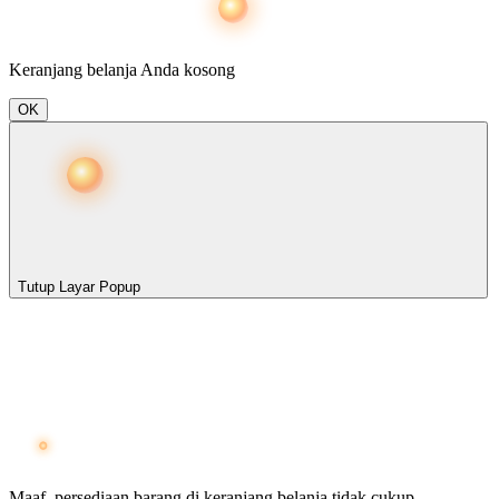
Keranjang belanja Anda kosong
OK
Tutup Layar Popup
Maaf, persediaan barang di keranjang belanja tidak cukup.