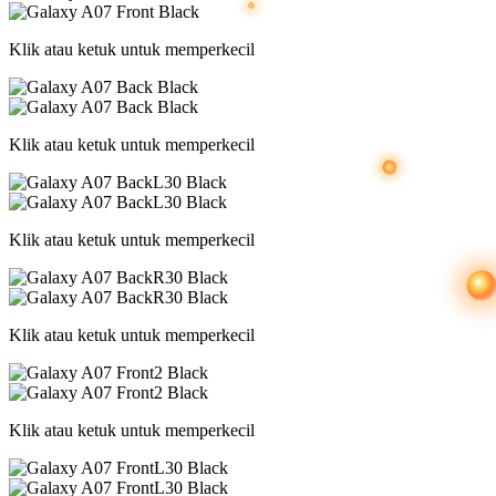
Klik atau ketuk untuk memperkecil
Klik atau ketuk untuk memperkecil
Klik atau ketuk untuk memperkecil
Klik atau ketuk untuk memperkecil
Klik atau ketuk untuk memperkecil