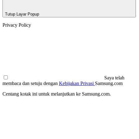
Tutup Layar Popup
Privacy Policy
Saya telah
membaca dan setuju dengan
Kebijakan Privasi
Samsung.com
Centang kotak ini untuk melanjutkan ke Samsung.com.