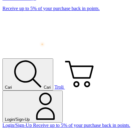
Receive up to 5% of your purchase back in points.
Troli
Cari
Cari
Login/Sign-Up
Login/Sign-Up
Receive up to 5% of your purchase back in points.