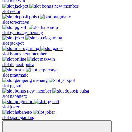
slot maxwin
slot resmi
slot terpercaya
slot gampang menang
slot jackpot
slot bonus new member
slot deposit pulsa
slot pragmatic
slot pg soft
slot habanero
slot joker
slot spadegaming