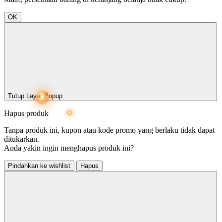
OK
Tutup Layar Popup
Hapus produk
Tanpa produk ini, kupon atau kode promo yang berlaku tidak dapat
ditukarkan.
Anda yakin ingin menghapus produk ini?
Pindahkan ke wishlist
Hapus