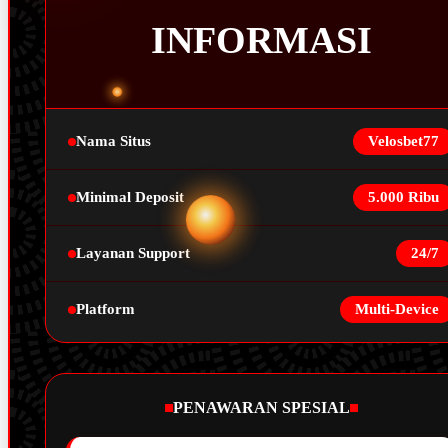
INFORMASI
Nama Situs
Velosbet77
Minimal Deposit
5.000 Ribu
Layanan Support
24/7
Platform
Multi-Device
PENAWARAN SPESIAL