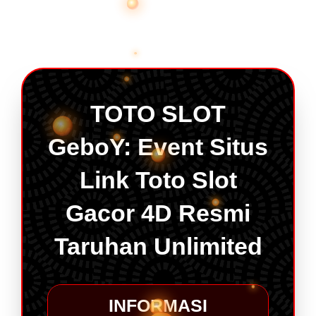
TOTO SLOT
GeboY: Event Situs
Link Toto Slot
Gacor 4D Resmi
Taruhan Unlimited
INFORMASI