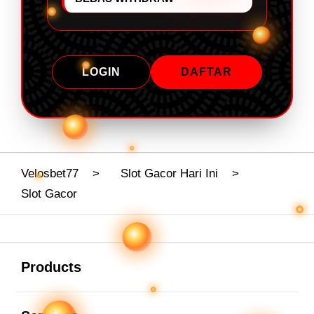
LOGIN
DAFTAR
Layer Popup Close
Velosbet77
>
Slot Gacor Hari Ini
>
Slot Gacor
Buka
Footer Navigation
Products
Buka