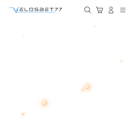
Skip
to
Cari
Troli
Login
Navigation
content