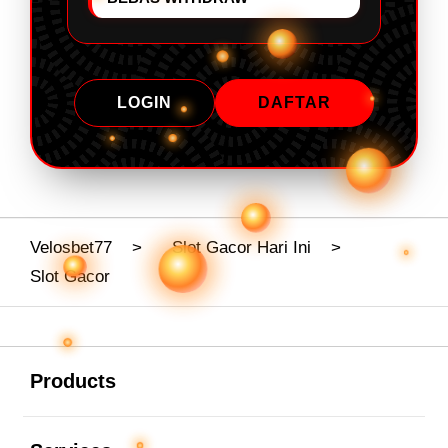
LOGIN
DAFTAR
Layer Popup Close
Velosbet77
>
Slot Gacor Hari Ini
>
Slot Gacor
Buka
Footer Navigation
Products
Buka