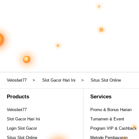
Layer Popup Close
Velosbet77
>
Slot Gacor Hari Ini
>
Situs Slot Online
Footer Navigation
Products
Services
Velosbet77
Promo & Bonus Harian
Slot Gacor Hari Ini
Turnamen & Event
Login Slot Gacor
Program VIP & Cashback
Situs Slot Online
Metode Pembayaran