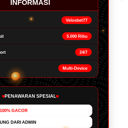
INFORMASI
Velosbet77
it
5.000 Ribu
ort
24/7
Multi-Device
PENAWARAN SPESIAL
 100% GACOR
UNG DARI ADMIN