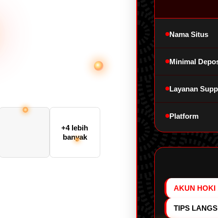
Nama Situs
Minimal Depos
Layanan Supp
Platform
+4 lebih
banyak
AKUN HOKI
TIPS LANGS