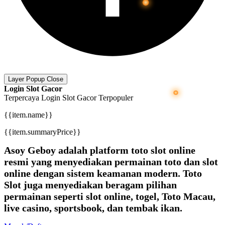
Layer Popup Close
Login Slot Gacor
Terpercaya
Login Slot Gacor
Terpopuler
{{item.name}}
{{item.summaryPrice}}
Asoy Geboy adalah platform toto slot online
resmi yang menyediakan permainan toto dan slot
online dengan sistem keamanan modern. Toto
Slot juga menyediakan beragam pilihan
permainan seperti slot online, togel, Toto Macau,
live casino, sportsbook, dan tembak ikan.