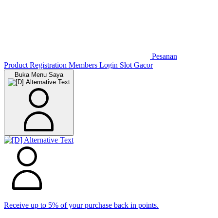
Pesanan
Product Registration
Members
Login Slot Gacor
Buka Menu Saya
Receive up to 5% of your purchase back in points.