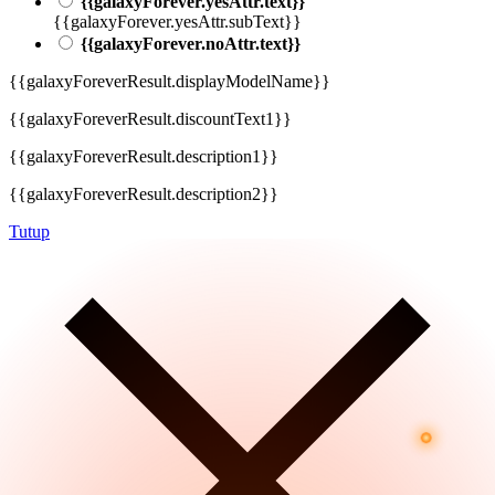
{{galaxyForever.yesAttr.text}}
{{galaxyForever.yesAttr.subText}}
{{galaxyForever.noAttr.text}}
{{galaxyForeverResult.displayModelName}}
{{galaxyForeverResult.discountText1}}
{{galaxyForeverResult.description1}}
{{galaxyForeverResult.description2}}
Tutup