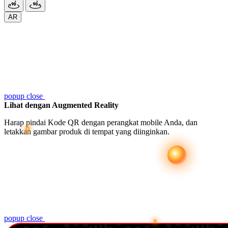
AR
popup close
Lihat dengan Augmented Reality
Harap pindai Kode QR dengan perangkat mobile Anda, dan
letakkan gambar produk di tempat yang diinginkan.
popup close