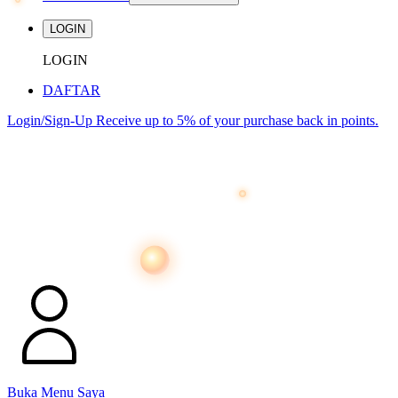
LOGIN
LOGIN
DAFTAR
Login/Sign-Up
Receive up to 5% of your purchase back in points.
Buka Menu Saya