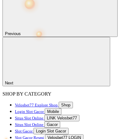
Previous
Next
SHOP BY CATEGORY
Velosbet77
Explore Shop
Shop
Login Slot Gacor
Mobile
Situs Slot Online
LINK Velosbet77
Situs Slot Online
Gacor
Slot Gacor
Login Slot Gacor
Slot Gacor Resmi
Velosbet77 LOGIN