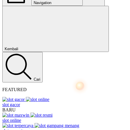
Navigation
Tutup
Kembali
Cari
FEATURED
slot gacor
BARU
slot online