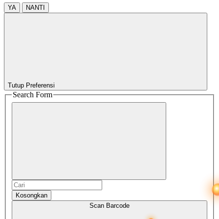
YA
NANTI
Tutup Preferensi
Search Form
Kosongkan
Scan Barcode