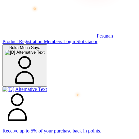
Pesanan
Product Registration
Members
Login Slot Gacor
Buka Menu Saya
Receive up to 5% of your purchase back in points.