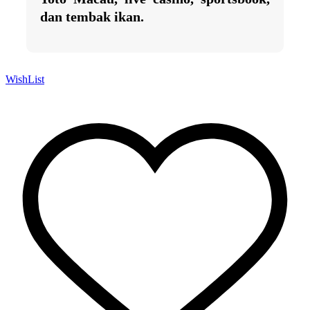
dan tembak ikan.
WishList