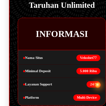
Taruhan Unlimited
INFORMASI
Nama Situs
Velosbet77
Minimal Deposit
5.000 Ribu
Layanan Support
24/7
Platform
Multi-Device