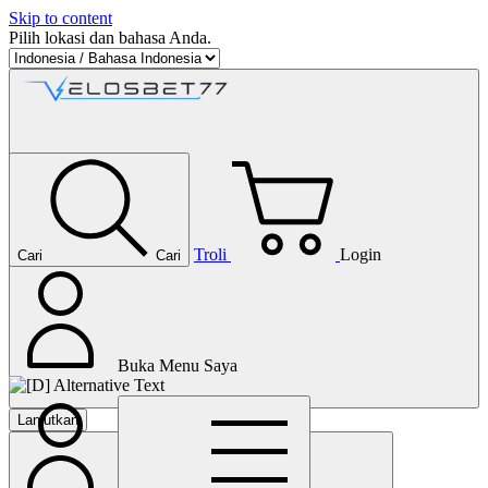
Skip to content
Pilih lokasi dan bahasa Anda.
Troli
Login
Cari
Cari
Buka Menu Saya
Lanjutkan