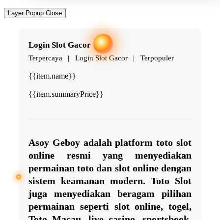
Layer Popup Close
Login Slot Gacor
Terpercaya
Login Slot Gacor
Terpopuler
{{item.name}}
{{item.summaryPrice}}
Asoy Geboy adalah platform toto slot
online resmi yang menyediakan
permainan toto dan slot online dengan
sistem keamanan modern. Toto Slot
juga menyediakan beragam pilihan
permainan seperti slot online, togel,
Toto Macau, live casino, sportsbook,