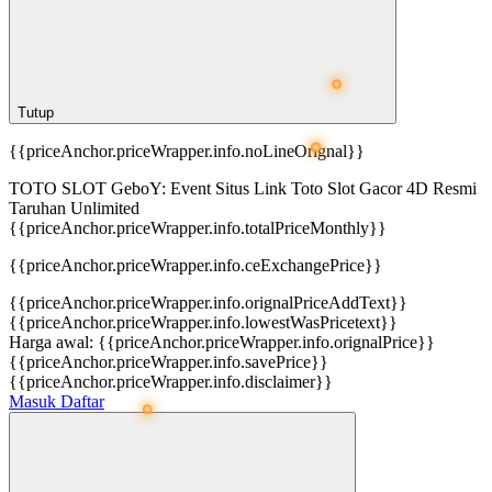
Tutup
{{priceAnchor.priceWrapper.info.noLineOrignal}}
TOTO SLOT GeboY: Event Situs Link Toto Slot Gacor 4D Resmi
Taruhan Unlimited
{{priceAnchor.priceWrapper.info.totalPriceMonthly}}
{{priceAnchor.priceWrapper.info.ceExchangePrice}}
{{priceAnchor.priceWrapper.info.orignalPriceAddText}}
{{priceAnchor.priceWrapper.info.lowestWasPricetext}}
Harga awal:
{{priceAnchor.priceWrapper.info.orignalPrice}}
{{priceAnchor.priceWrapper.info.savePrice}}
{{priceAnchor.priceWrapper.info.disclaimer}}
Masuk
Daftar