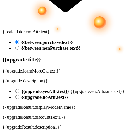
{{calculator.emiAttr.text}}
{{between.purchase.text}}
{{between.nonPurchase.text}}
{{upgrade.title}}
{{upgrade.learnMoreCta.text}}
{{upgrade.description}}
{{upgrade.yesAttr.text}}
{{upgrade.yesAttr.subText}}
{{upgrade.noAttr.text}}
{{upgradeResult.displayModelName}}
{{upgradeResult.discountText1}}
{{upgradeResult.description1}}