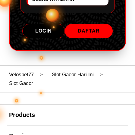
LOGIN
DAFTAR
Layer Popup Close
Velosbet77
>
Slot Gacor Hari Ini
>
Slot Gacor
Buka
Footer Navigation
Products
Buka