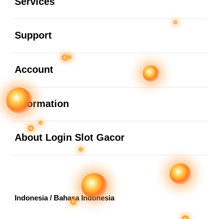
Services
Buka
Support
Buka
Account
Buka
Information
Buka
About Login Slot Gacor
Indonesia / Bahasa Indonesia