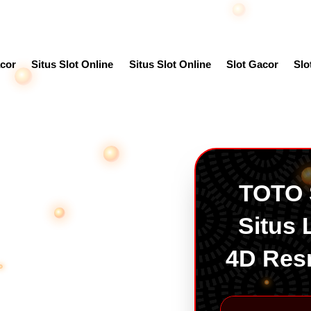
acor
Situs Slot Online
Situs Slot Online
Slot Gacor
Slo
TOTO 
Situs 
4D Res