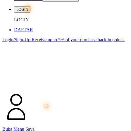
LOGIN
LOGIN
DAFTAR
Login/Sign-Up
Receive up to 5% of your purchase back in points.
Buka Menu Saya