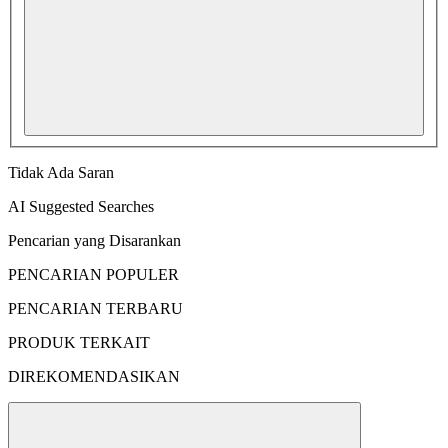
Tidak Ada Saran
AI Suggested Searches
Pencarian yang Disarankan
PENCARIAN POPULER
PENCARIAN TERBARU
PRODUK TERKAIT
DIREKOMENDASIKAN