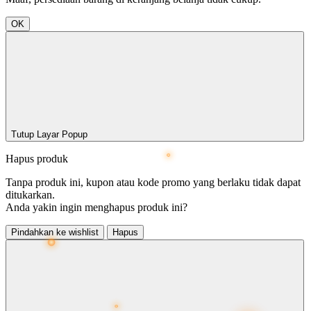
OK
Tutup Layar Popup
Hapus produk
Tanpa produk ini, kupon atau kode promo yang berlaku tidak dapat
ditukarkan.
Anda yakin ingin menghapus produk ini?
Pindahkan ke wishlist
Hapus