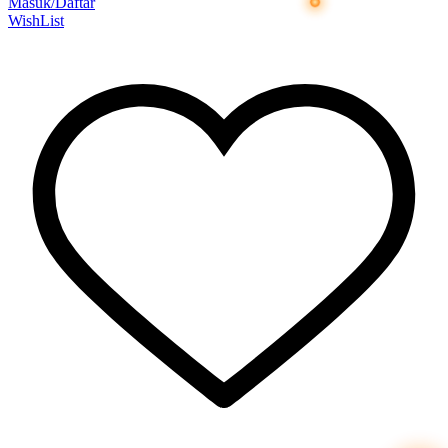
Masuk/Daftar
WishList