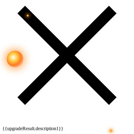
{{upgradeResult.description1}}