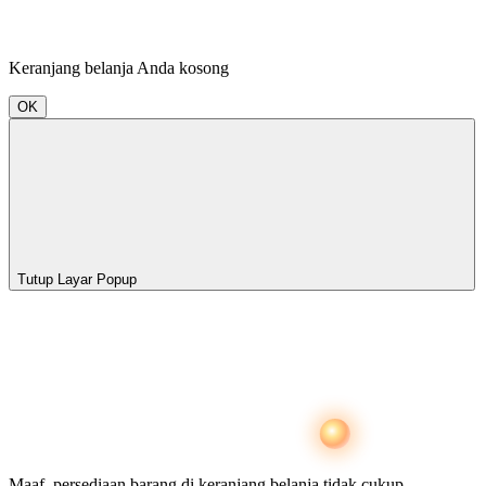
Keranjang belanja Anda kosong
OK
Tutup Layar Popup
Maaf, persediaan barang di keranjang belanja tidak cukup.