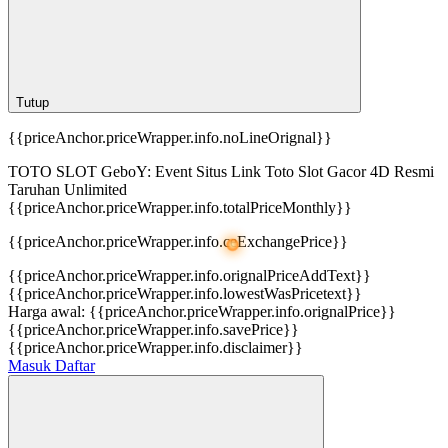
Tutup
{{priceAnchor.priceWrapper.info.noLineOrignal}}
TOTO SLOT GeboY: Event Situs Link Toto Slot Gacor 4D Resmi
Taruhan Unlimited
{{priceAnchor.priceWrapper.info.totalPriceMonthly}}
{{priceAnchor.priceWrapper.info.ceExchangePrice}}
{{priceAnchor.priceWrapper.info.orignalPriceAddText}}
{{priceAnchor.priceWrapper.info.lowestWasPricetext}}
Harga awal:
{{priceAnchor.priceWrapper.info.orignalPrice}}
{{priceAnchor.priceWrapper.info.savePrice}}
{{priceAnchor.priceWrapper.info.disclaimer}}
Masuk
Daftar