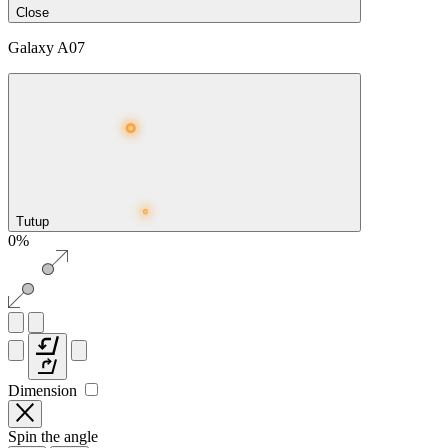
Close
Galaxy A07
Tutup
0%
Dimension
Spin the angle