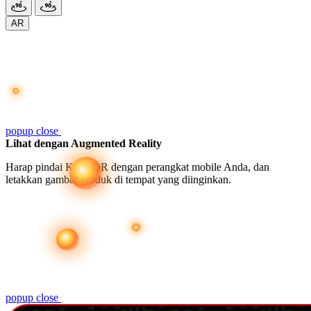
AR
popup close
Lihat dengan Augmented Reality
Harap pindai Kode QR dengan perangkat mobile Anda, dan
letakkan gambar produk di tempat yang diinginkan.
popup close