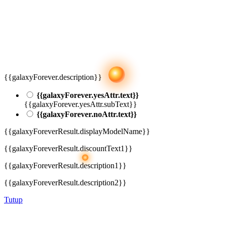
{{galaxyForever.description}}
{{galaxyForever.yesAttr.text}}
{{galaxyForever.yesAttr.subText}}
{{galaxyForever.noAttr.text}}
{{galaxyForeverResult.displayModelName}}
{{galaxyForeverResult.discountText1}}
{{galaxyForeverResult.description1}}
{{galaxyForeverResult.description2}}
Tutup