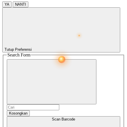
YA
NANTI
Tutup Preferensi
Search Form
Kosongkan
Scan Barcode