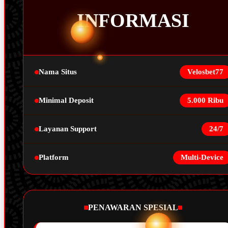
INFORMASI
Nama Situs
Velosbet77
Minimal Deposit
5.000 Ribu
Layanan Support
24/7
Platform
Multi-Device
PENAWARAN SPESIAL