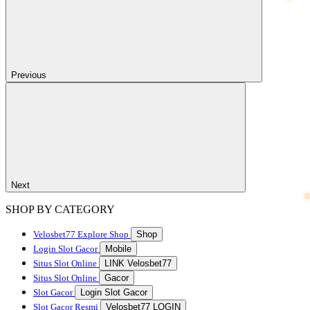
Previous
Next
SHOP BY CATEGORY
Velosbet77
Explore Shop
Shop
Login Slot Gacor
Mobile
Situs Slot Online
LINK Velosbet77
Situs Slot Online
Gacor
Slot Gacor
Login Slot Gacor
Slot Gacor Resmi
Velosbet77 LOGIN