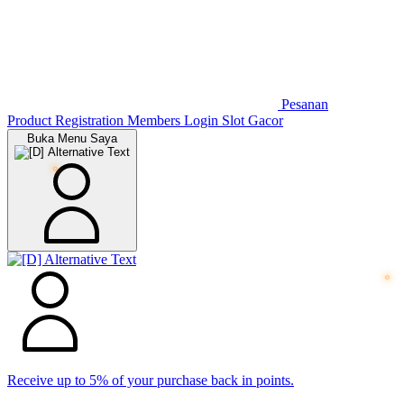
Pesanan
Product Registration
Members
Login Slot Gacor
Buka Menu Saya
Receive up to 5% of your purchase back in points.