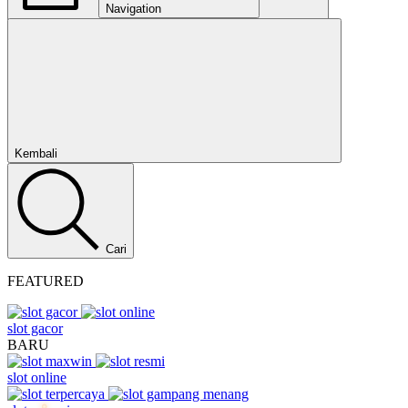
Navigation
Tutup
Kembali
Cari
FEATURED
slot gacor
BARU
slot online