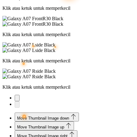
Klik atau ketuk untuk memperkecil
Klik atau ketuk untuk memperkecil
Klik atau ketuk untuk memperkecil
Klik atau ketuk untuk memperkecil
Move Thumbnail Image down
Move Thumbnail Image up
Move Thumbnail Image right