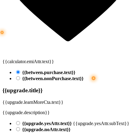
{{calculator.emiAttr.text}}
{{between.purchase.text}}
{{between.nonPurchase.text}}
{{upgrade.title}}
{{upgrade.learnMoreCta.text}}
{{upgrade.description}}
{{upgrade.yesAttr.text}}
{{upgrade.yesAttr.subText}}
{{upgrade.noAttr.text}}