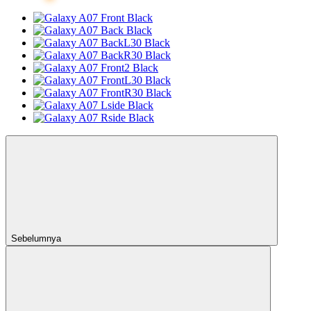
Sebelumnya