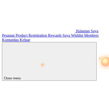
Halaman Saya
Pesanan
Product Registration
Rewards Saya
Wishlist
Members
Komunitas
Keluar
Close menu