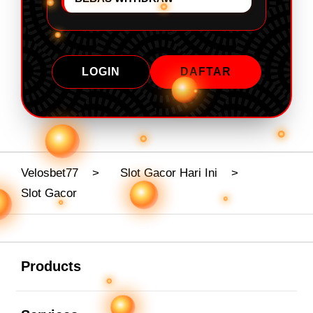
LOGIN
DAFTAR
Layer Popup Close
Velosbet77
>
Slot Gacor Hari Ini
>
Slot Gacor
Buka
Footer Navigation
Products
Buka