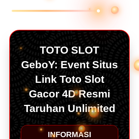
TOTO SLOT
GeboY: Event Situs
Link Toto Slot
Gacor 4D Resmi
Taruhan Unlimited
INFORMASI