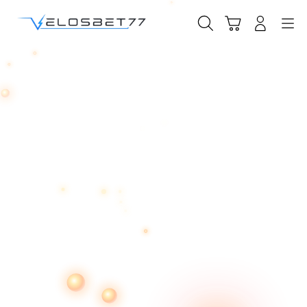
Skip
to
Cari
Troli
Login
Navigation
content