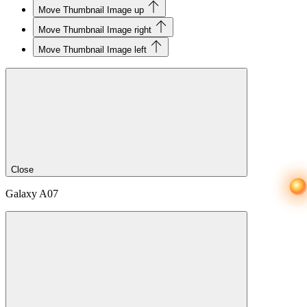
Move Thumbnail Image up
Move Thumbnail Image right
Move Thumbnail Image left
Close
Galaxy A07