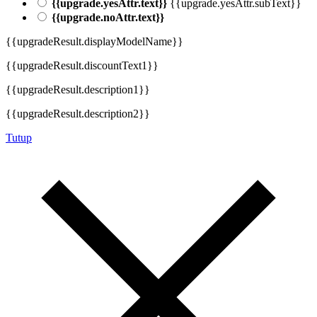
{{upgrade.yesAttr.text}}
{{upgrade.yesAttr.subText}}
{{upgrade.noAttr.text}}
{{upgradeResult.displayModelName}}
{{upgradeResult.discountText1}}
{{upgradeResult.description1}}
{{upgradeResult.description2}}
Tutup