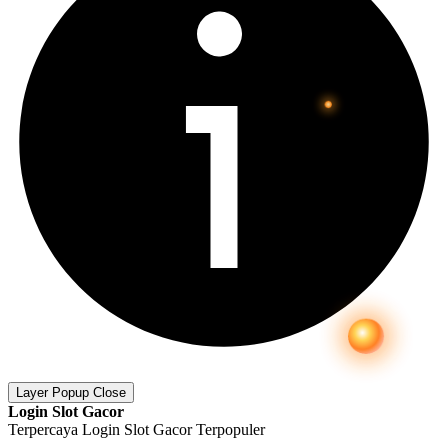
Layer Popup Close
Login Slot Gacor
Terpercaya
Login Slot Gacor
Terpopuler