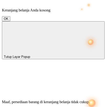
Keranjang belanja Anda kosong
OK
Tutup Layar Popup
Maaf, persediaan barang di keranjang belanja tidak cukup.