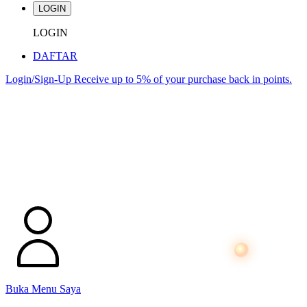
LOGIN
LOGIN
DAFTAR
Login/Sign-Up
Receive up to 5% of your purchase back in points.
Buka Menu Saya