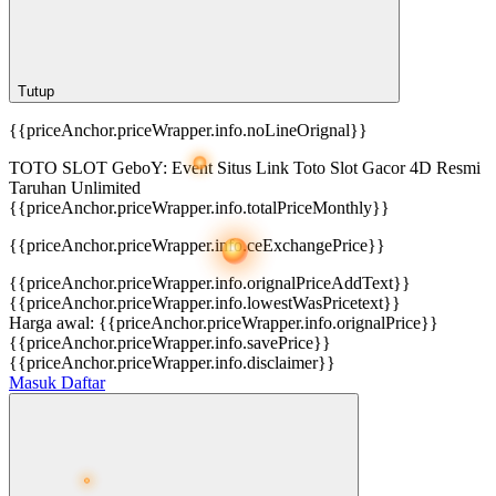
Tutup
{{priceAnchor.priceWrapper.info.noLineOrignal}}
TOTO SLOT GeboY: Event Situs Link Toto Slot Gacor 4D Resmi
Taruhan Unlimited
{{priceAnchor.priceWrapper.info.totalPriceMonthly}}
{{priceAnchor.priceWrapper.info.ceExchangePrice}}
{{priceAnchor.priceWrapper.info.orignalPriceAddText}}
{{priceAnchor.priceWrapper.info.lowestWasPricetext}}
Harga awal:
{{priceAnchor.priceWrapper.info.orignalPrice}}
{{priceAnchor.priceWrapper.info.savePrice}}
{{priceAnchor.priceWrapper.info.disclaimer}}
Masuk
Daftar