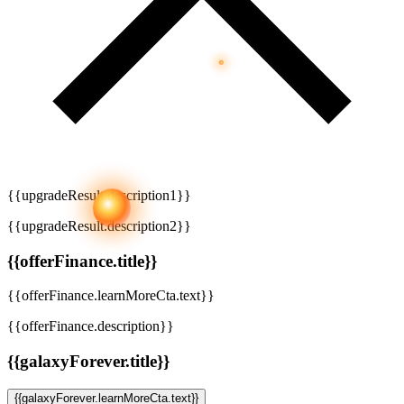
{{upgradeResult.description1}}
{{upgradeResult.description2}}
{{offerFinance.title}}
{{offerFinance.learnMoreCta.text}}
{{offerFinance.description}}
{{galaxyForever.title}}
{{galaxyForever.learnMoreCta.text}}