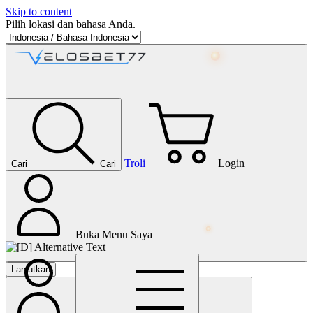
Skip to content
Pilih lokasi dan bahasa Anda.
Troli
Login
Cari
Cari
Buka Menu Saya
Lanjutkan