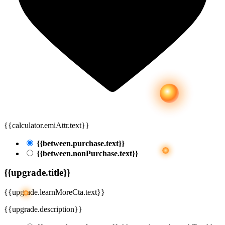
{{calculator.emiAttr.text}}
{{between.purchase.text}}
{{between.nonPurchase.text}}
{{upgrade.title}}
{{upgrade.learnMoreCta.text}}
{{upgrade.description}}