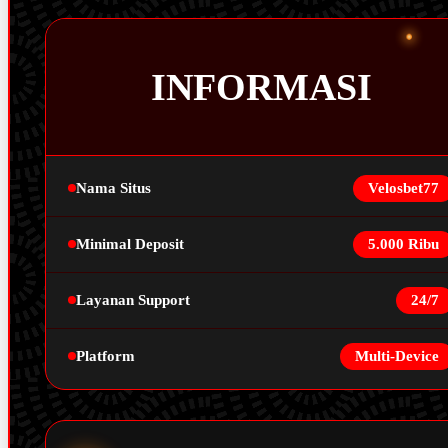
INFORMASI
Nama Situs
Velosbet77
Minimal Deposit
5.000 Ribu
Layanan Support
24/7
Platform
Multi-Device