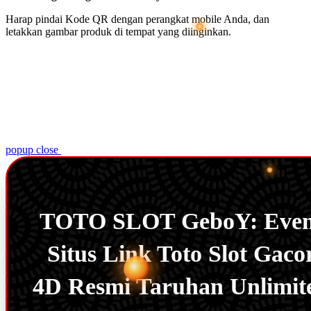
Harap pindai Kode QR dengan perangkat mobile Anda, dan
letakkan gambar produk di tempat yang diinginkan.
popup close
TOTO SLOT GeboY: Even
Situs Link Toto Slot Gaco
4D Resmi Taruhan Unlimit