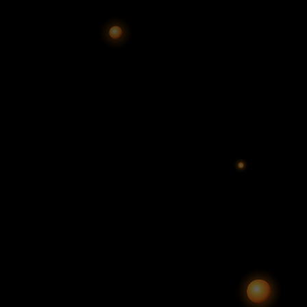
Dimension
Spin the angle
AR
popup close