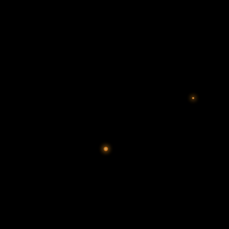
Information
Buka
About Login Slot Gacor
Indonesia / Bahasa Indonesia
Ingin Tetap Terhubung?
Privasi
Legal
Peta Situs
Cara kerja tukar tambah