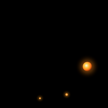
By clicking on confirm, you agree to Samsung terms and
conditions.
Tutup
Yakin
Layer Popup Close
Ich habe die Allgemeinen Versicherungsbedingungen
heruntergeladen, gelesen und erkläre mich mit diesen
einverstanden.
Bestätigen
Layer Popup Close