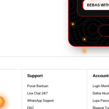
BEBAS WIT
Support
Account
Pusat Bantuan
Login Mem
Live Chat 24/7
Daftar Aku
WhatsApp Support
Lupa Pass
FAQ
Riwayat Tr