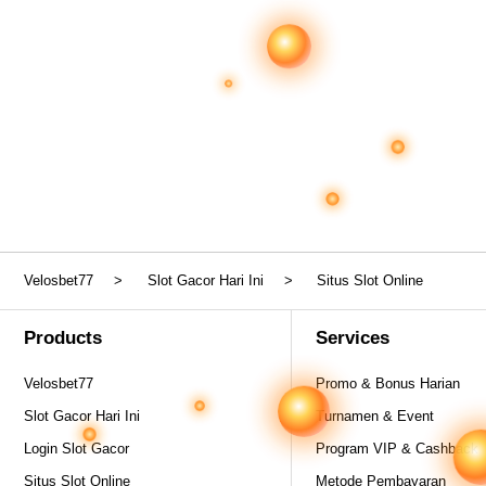
Layer Popup Close
Velosbet77
>
Slot Gacor Hari Ini
>
Situs Slot Online
Footer Navigation
Products
Services
Velosbet77
Promo & Bonus Harian
Slot Gacor Hari Ini
Turnamen & Event
Login Slot Gacor
Program VIP & Cashback
Situs Slot Online
Metode Pembayaran