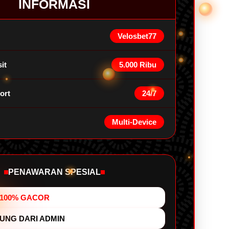
INFORMASI
Velosbet77
it
5.000 Ribu
ort
24/7
Multi-Device
PENAWARAN SPESIAL
 100% GACOR
UNG DARI ADMIN