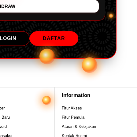
HDRAW
LOGIN
DAFTAR
Information
ber
Fitur Akses
n Baru
Fitur Pemula
word
Aturan & Kebijakan
ansaksi
Kontak Resmi