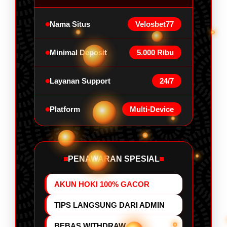
Nama Situs
Velosbet77
Minimal Deposit
5.000 Ribu
Layanan Support
24/7
Platform
Multi-Device
PENAWARAN SPESIAL
AKUN HOKI 100% GACOR
TIPS LANGSUNG DARI ADMIN
BEBAS WITHDRAW