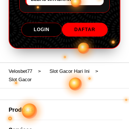
LOGIN
DAFTAR
Layer Popup Close
Velosbet77
>
Slot Gacor Hari Ini
>
Slot Gacor
Buka
Footer Navigation
Products
Buka