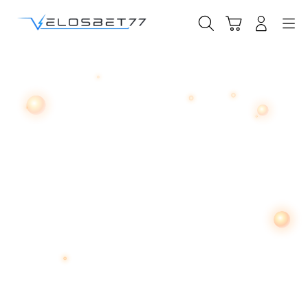
Skip
to
Cari
Troli
Login
Navigation
content