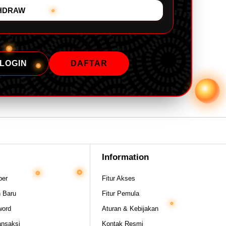
HDRAW
LOGIN
DAFTAR
Information
ber
Fitur Akses
n Baru
Fitur Pemula
word
Aturan & Kebijakan
ansaksi
Kontak Resmi