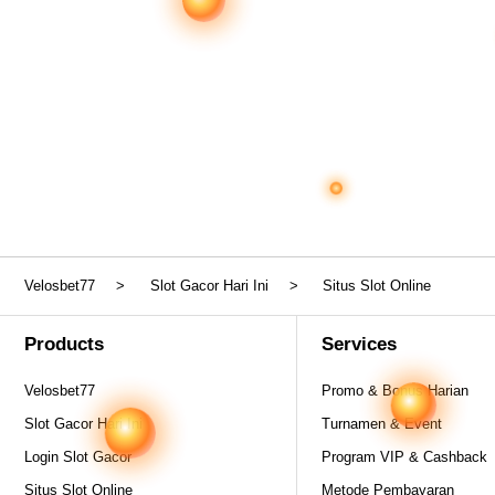
Layer Popup Close
Velosbet77
>
Slot Gacor Hari Ini
>
Situs Slot Online
Footer Navigation
Products
Services
Velosbet77
Promo & Bonus Harian
Slot Gacor Hari Ini
Turnamen & Event
Login Slot Gacor
Program VIP & Cashback
Situs Slot Online
Metode Pembayaran