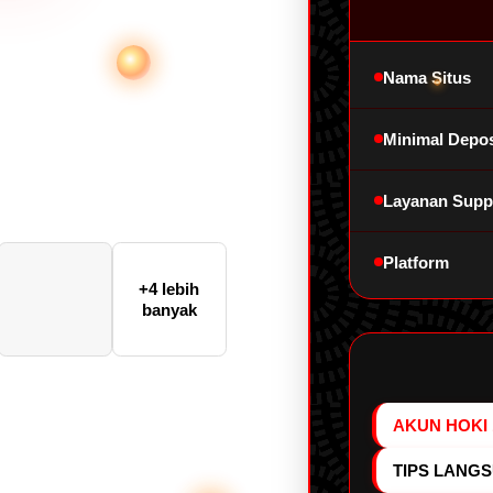
Nama Situs
Minimal Depos
Layanan Supp
Platform
+4 lebih
banyak
AKUN HOKI
TIPS LANGS