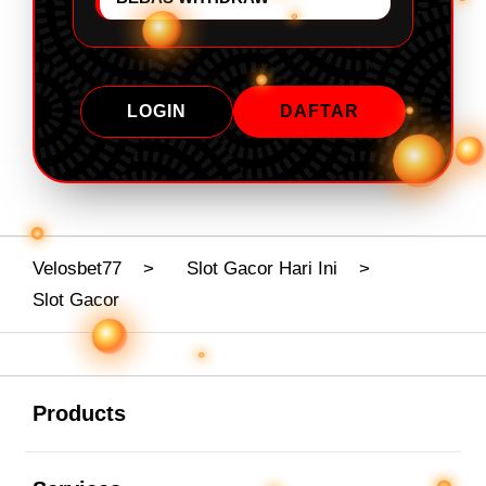
LOGIN
DAFTAR
Layer Popup Close
Velosbet77
>
Slot Gacor Hari Ini
>
Slot Gacor
Buka
Footer Navigation
Products
Buka