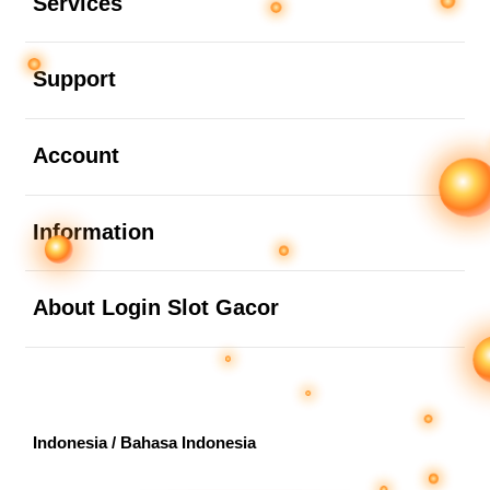
Services
Buka
Support
Buka
Account
Buka
Information
Buka
About Login Slot Gacor
Indonesia / Bahasa Indonesia