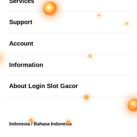
Services
Buka
Support
Buka
Account
Buka
Information
Buka
About Login Slot Gacor
Indonesia / Bahasa Indonesia