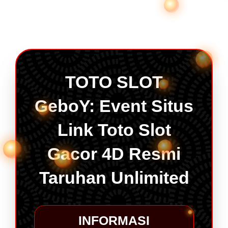
TOTO SLOT
GeboY: Event Situs
Link Toto Slot
Gacor 4D Resmi
Taruhan Unlimited
INFORMASI