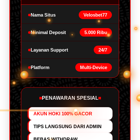
Nama Situs
Velosbet77
Minimal Deposit
5.000 Ribu
Layanan Support
24/7
Platform
Multi-Device
PENAWARAN SPESIAL
AKUN HOKI 100% GACOR
TIPS LANGSUNG DARI ADMIN
BEBAS WITHDRAW