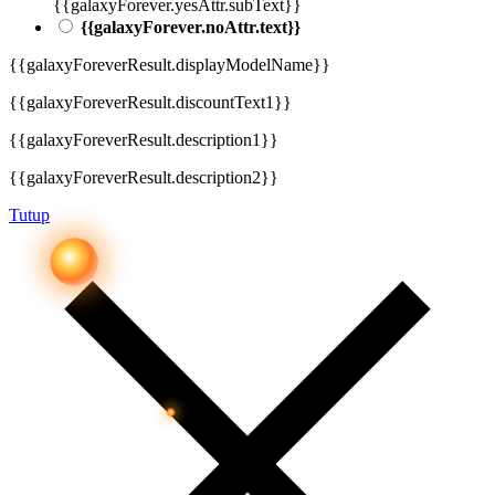
{{galaxyForever.yesAttr.subText}}
{{galaxyForever.noAttr.text}}
{{galaxyForeverResult.displayModelName}}
{{galaxyForeverResult.discountText1}}
{{galaxyForeverResult.description1}}
{{galaxyForeverResult.description2}}
Tutup