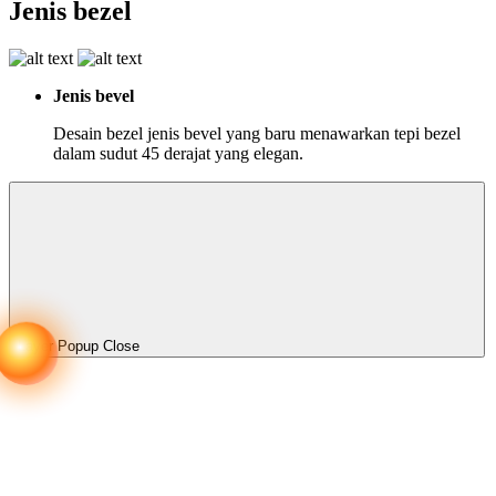
Jenis bezel
Jenis bevel
Desain bezel jenis bevel yang baru menawarkan tepi bezel
dalam sudut 45 derajat yang elegan.
Layer Popup Close