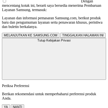
Dengan
mencentang kotak ini, berarti saya bersedia menerima Pembaruan
Layanan Samsung, termasuk:
Layanan dan informasi pemasaran Samsung.com, berikut produk
baru dan pengumuman layanan serta penawaran khusus, peristiwa
dan buletin berkalanya.
MELANJUTKAN KE SAMSUNG.COM
TINGGALKAN HALAMAN INI
Tutup Kebijakan Privasi
Periksa Preferensi
Berikan rekomendasi untuk memperbaharui preferensi produk
Anda.
YA
NANTI