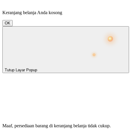
Keranjang belanja Anda kosong
OK
Tutup Layar Popup
Maaf, persediaan barang di keranjang belanja tidak cukup.