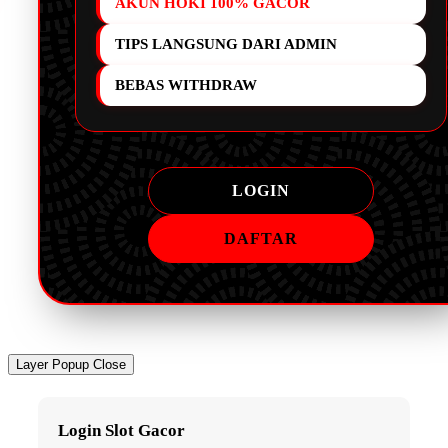
AKUN HOKI 100% GACOR
TIPS LANGSUNG DARI ADMIN
BEBAS WITHDRAW
LOGIN
DAFTAR
Layer Popup Close
Login Slot Gacor