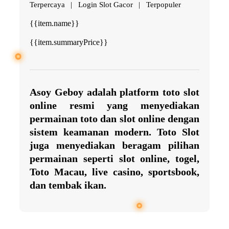
Terpercaya
Login Slot Gacor
Terpopuler
{{item.name}}
{{item.summaryPrice}}
Asoy Geboy adalah platform toto slot
online resmi yang menyediakan
permainan toto dan slot online dengan
sistem keamanan modern. Toto Slot
juga menyediakan beragam pilihan
permainan seperti slot online, togel,
Toto Macau, live casino, sportsbook,
dan tembak ikan.