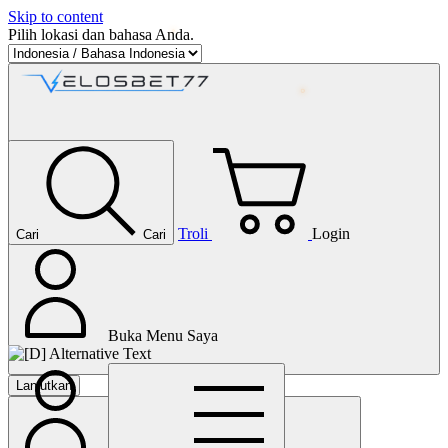
Skip to content
Pilih lokasi dan bahasa Anda.
Troli
Login
Cari
Cari
Buka Menu Saya
Lanjutkan