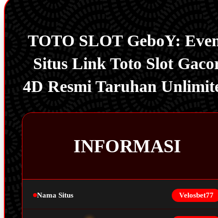
TOTO SLOT GeboY: Even
Situs Link Toto Slot Gaco
4D Resmi Taruhan Unlimit
INFORMASI
Nama Situs
Velosbet77