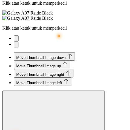
Klik atau ketuk untuk memperkecil
Klik atau ketuk untuk memperkecil
Move Thumbnail Image down
Move Thumbnail Image up
Move Thumbnail Image right
Move Thumbnail Image left