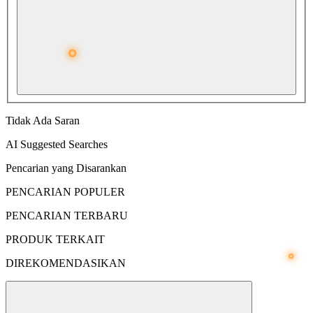
Tidak Ada Saran
AI Suggested Searches
Pencarian yang Disarankan
PENCARIAN POPULER
PENCARIAN TERBARU
PRODUK TERKAIT
DIREKOMENDASIKAN