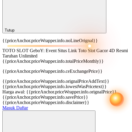
Tutup
{{priceAnchor.priceWrapper.info.noLineOrignal}}
TOTO SLOT GeboY: Event Situs Link Toto Slot Gacor 4D Resmi
Taruhan Unlimited
{{priceAnchor.priceWrapper.info.totalPriceMonthly}}
{{priceAnchor.priceWrapper.info.ceExchangePrice}}
{{priceAnchor.priceWrapper.info.orignalPriceAddText}}
{{priceAnchor.priceWrapper.info.lowestWasPricetext}}
Harga awal:
{{priceAnchor.priceWrapper.info.orignalPrice}}
{{priceAnchor.priceWrapper.info.savePrice}}
{{priceAnchor.priceWrapper.info.disclaimer}}
Masuk
Daftar