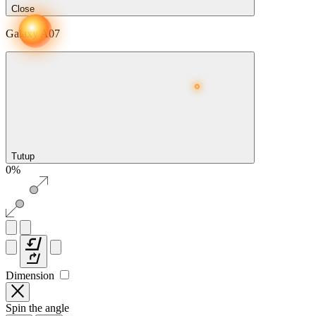
Close
Galaxy A07
Tutup
0%
Dimension
Spin the angle