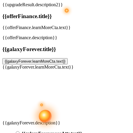
{{upgradeResult.description2}}
{{offerFinance.title}}
{{offerFinance.learnMoreCta.text}}
{{offerFinance.description}}
{{galaxyForever.title}}
{{galaxyForever.learnMoreCta.text}}
{{galaxyForever.learnMoreCta.text}}
{{galaxyForever.description}}