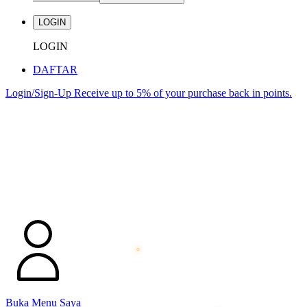
LOGIN
LOGIN
DAFTAR
Login/Sign-Up
Receive up to 5% of your purchase back in points.
Buka Menu Saya