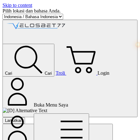
Skip to content
Pilih lokasi dan bahasa Anda.
Troli
Login
Cari
Cari
Buka Menu Saya
Lanjutkan