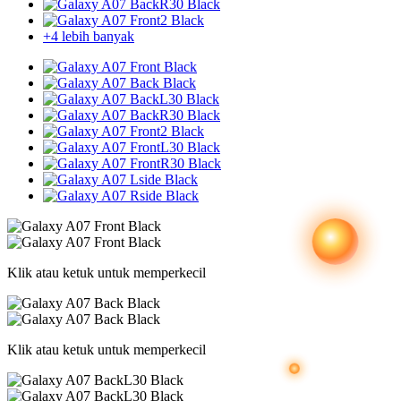
+4 lebih banyak
Klik atau ketuk untuk memperkecil
Klik atau ketuk untuk memperkecil