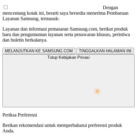
Dengan
mencentang kotak ini, berarti saya bersedia menerima Pembaruan
Layanan Samsung, termasuk:
Layanan dan informasi pemasaran Samsung.com, berikut produk
baru dan pengumuman layanan serta penawaran khusus, peristiwa
dan buletin berkalanya.
MELANJUTKAN KE SAMSUNG.COM
TINGGALKAN HALAMAN INI
Tutup Kebijakan Privasi
Periksa Preferensi
Berikan rekomendasi untuk memperbaharui preferensi produk
Anda.