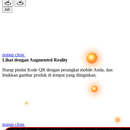
AR
popup close
Lihat dengan Augmented Reality
Harap pindai Kode QR dengan perangkat mobile Anda, dan
letakkan gambar produk di tempat yang diinginkan.
popup close