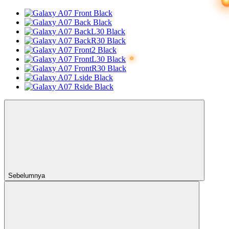
Sebelumnya