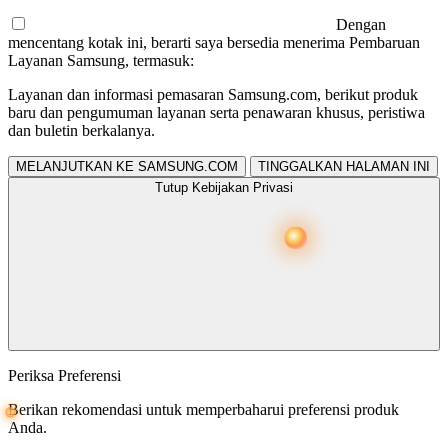
Dengan
mencentang kotak ini, berarti saya bersedia menerima Pembaruan
Layanan Samsung, termasuk:
Layanan dan informasi pemasaran Samsung.com, berikut produk
baru dan pengumuman layanan serta penawaran khusus, peristiwa
dan buletin berkalanya.
MELANJUTKAN KE SAMSUNG.COM
TINGGALKAN HALAMAN INI
Tutup Kebijakan Privasi
Periksa Preferensi
Berikan rekomendasi untuk memperbaharui preferensi produk
Anda.