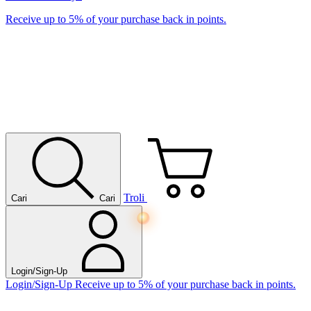
Receive up to 5% of your purchase back in points.
Troli
Cari
Cari
Login/Sign-Up
Login/Sign-Up
Receive up to 5% of your purchase back in points.