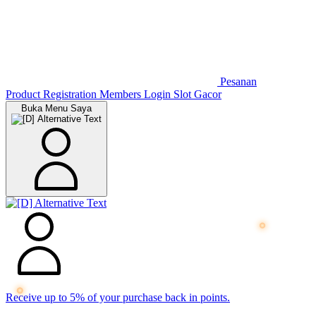
Pesanan
Product Registration
Members
Login Slot Gacor
Buka Menu Saya
Receive up to 5% of your purchase back in points.