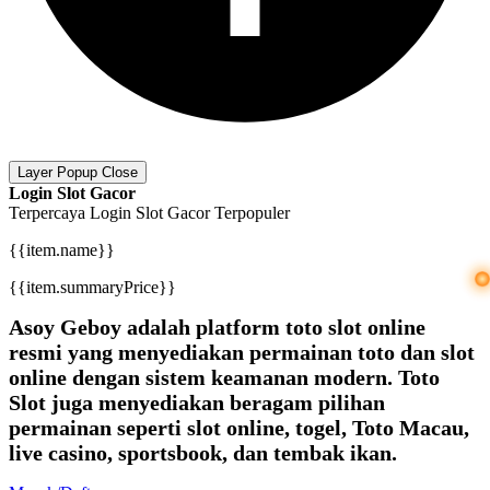
Layer Popup Close
Login Slot Gacor
Terpercaya
Login Slot Gacor
Terpopuler
{{item.name}}
{{item.summaryPrice}}
Asoy Geboy adalah platform toto slot online
resmi yang menyediakan permainan toto dan slot
online dengan sistem keamanan modern. Toto
Slot juga menyediakan beragam pilihan
permainan seperti slot online, togel, Toto Macau,
live casino, sportsbook, dan tembak ikan.