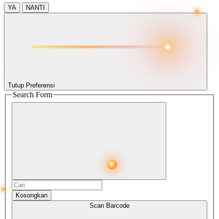
YA
NANTI
Tutup Preferensi
Search Form
Kosongkan
Scan Barcode