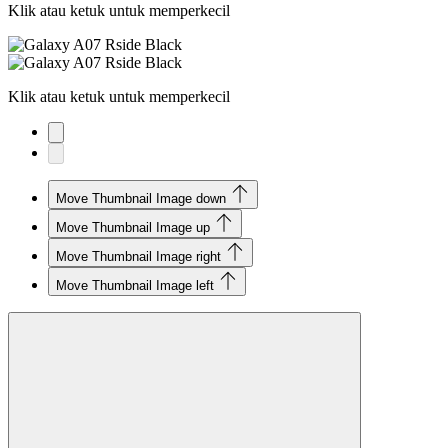
Klik atau ketuk untuk memperkecil
Klik atau ketuk untuk memperkecil
Move Thumbnail Image down
Move Thumbnail Image up
Move Thumbnail Image right
Move Thumbnail Image left