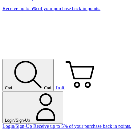
Receive up to 5% of your purchase back in points.
Troli
Cari
Cari
Login/Sign-Up
Login/Sign-Up
Receive up to 5% of your purchase back in points.