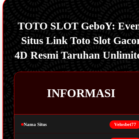
TOTO SLOT GeboY: Even
Situs Link Toto Slot Gaco
4D Resmi Taruhan Unlimit
INFORMASI
Nama Situs
Velosbet77