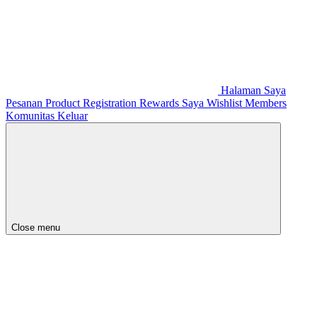
Halaman Saya
Pesanan
Product Registration
Rewards Saya
Wishlist
Members
Komunitas
Keluar
Close menu