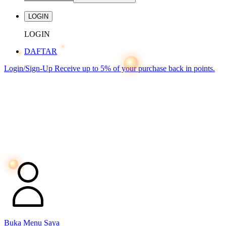
LOGIN
LOGIN
DAFTAR
Login/Sign-Up
Receive up to 5% of your purchase back in points.
Buka Menu Saya