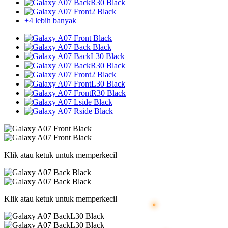
+4 lebih banyak
Klik atau ketuk untuk memperkecil
Klik atau ketuk untuk memperkecil