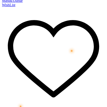
Masuk/Daftar
WishList