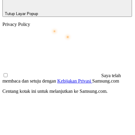
Tutup Layar Popup
Privacy Policy
Saya telah
membaca dan setuju dengan
Kebijakan Privasi
Samsung.com
Centang kotak ini untuk melanjutkan ke Samsung.com.