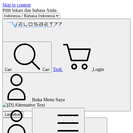
Skip to content
Pilih lokasi dan bahasa Anda.
Troli
Login
Cari
Cari
Buka Menu Saya
Lanjutkan