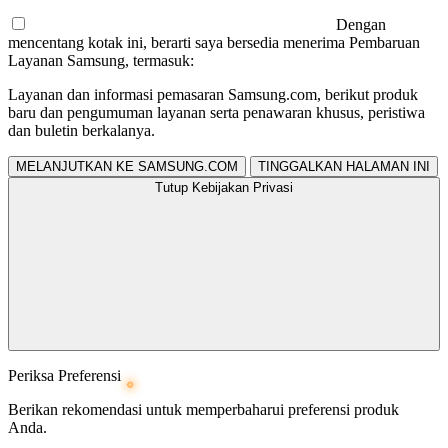
Dengan
mencentang kotak ini, berarti saya bersedia menerima Pembaruan
Layanan Samsung, termasuk:
Layanan dan informasi pemasaran Samsung.com, berikut produk
baru dan pengumuman layanan serta penawaran khusus, peristiwa
dan buletin berkalanya.
MELANJUTKAN KE SAMSUNG.COM
TINGGALKAN HALAMAN INI
Tutup Kebijakan Privasi
Periksa Preferensi
Berikan rekomendasi untuk memperbaharui preferensi produk
Anda.