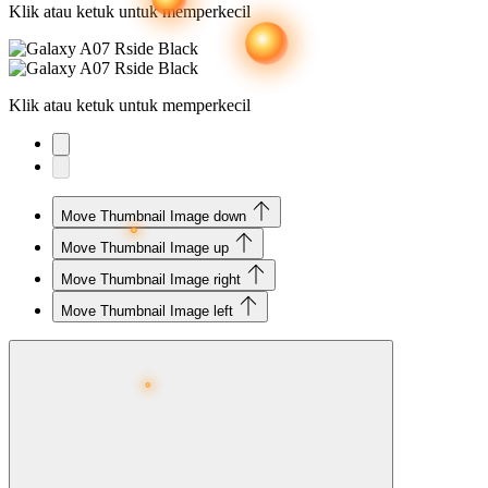
Klik atau ketuk untuk memperkecil
Klik atau ketuk untuk memperkecil
Move Thumbnail Image down
Move Thumbnail Image up
Move Thumbnail Image right
Move Thumbnail Image left