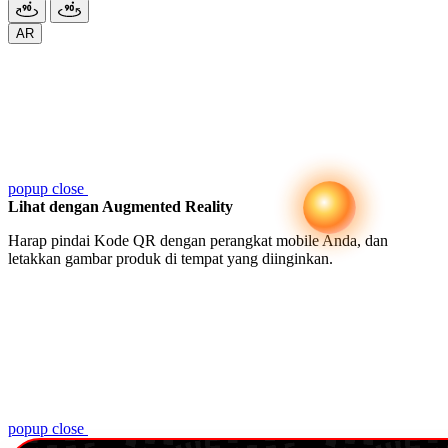
AR
popup close
Lihat dengan Augmented Reality
Harap pindai Kode QR dengan perangkat mobile Anda, dan
letakkan gambar produk di tempat yang diinginkan.
popup close