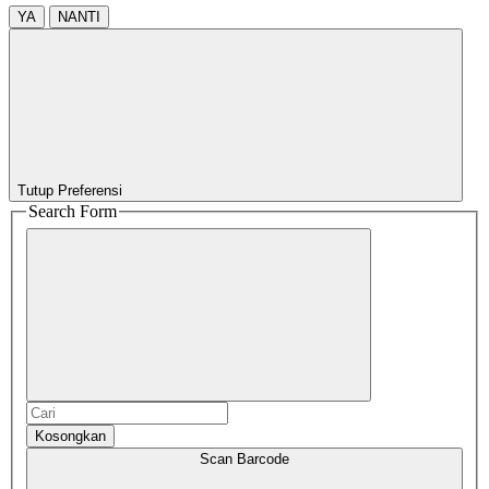
YA
NANTI
Tutup Preferensi
Search Form
Kosongkan
Scan Barcode