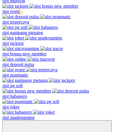
slot maxwin
slot resmi
slot terpercaya
slot gampang menang
slot jackpot
slot bonus new member
slot deposit pulsa
slot pragmatic
slot pg soft
slot habanero
slot joker
slot spadegaming