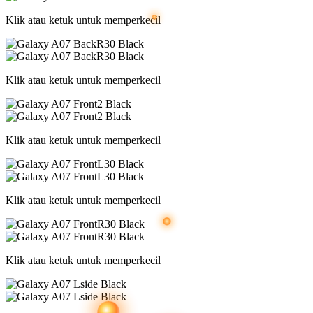
Klik atau ketuk untuk memperkecil
Klik atau ketuk untuk memperkecil
Klik atau ketuk untuk memperkecil
Klik atau ketuk untuk memperkecil
Klik atau ketuk untuk memperkecil