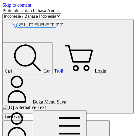
Skip to content
Pilih lokasi dan bahasa Anda.
Troli
Login
Cari
Cari
Buka Menu Saya
Lanjutkan