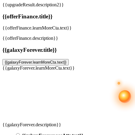
{{upgradeResult.description2}}
{{offerFinance.title}}
{{offerFinance.learnMoreCta.text}}
{{offerFinance.description}}
{{galaxyForever.title}}
{{galaxyForever.learnMoreCta.text}}
{{galaxyForever.learnMoreCta.text}}
{{galaxyForever.description}}