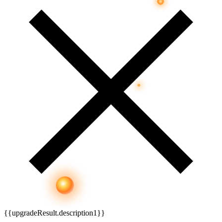
{{upgradeResult.description1}}