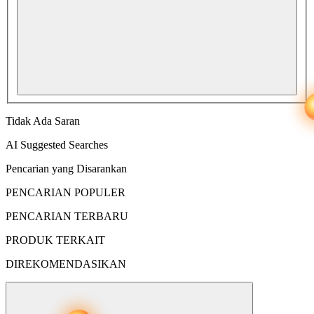
Tidak Ada Saran
AI Suggested Searches
Pencarian yang Disarankan
PENCARIAN POPULER
PENCARIAN TERBARU
PRODUK TERKAIT
DIREKOMENDASIKAN