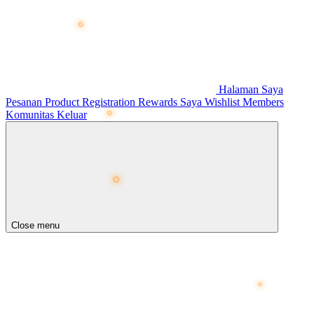
Halaman Saya
Pesanan
Product Registration
Rewards Saya
Wishlist
Members
Komunitas
Keluar
Close menu