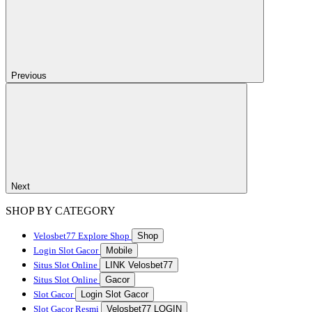
Previous
Next
SHOP BY CATEGORY
Velosbet77
Explore Shop
Shop
Login Slot Gacor
Mobile
Situs Slot Online
LINK Velosbet77
Situs Slot Online
Gacor
Slot Gacor
Login Slot Gacor
Slot Gacor Resmi
Velosbet77 LOGIN