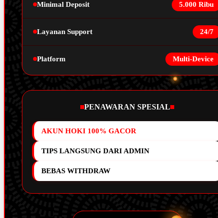
Minimal Deposit
5.000 Ribu
Layanan Support
24/7
Platform
Multi-Device
PENAWARAN SPESIAL
AKUN HOKI 100% GACOR
TIPS LANGSUNG DARI ADMIN
BEBAS WITHDRAW