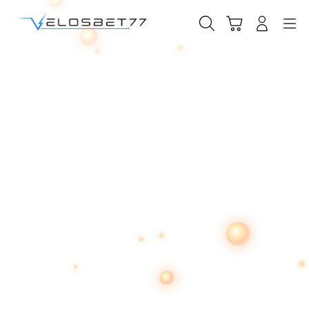
Skip
to
Cari
Troli
Login
Navigation
content