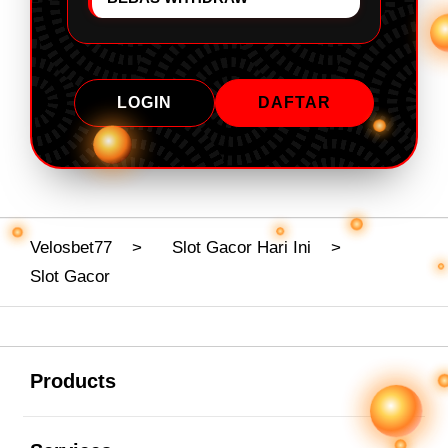
LOGIN
DAFTAR
Layer Popup Close
Velosbet77
>
Slot Gacor Hari Ini
>
Slot Gacor
Buka
Footer Navigation
Products
Buka