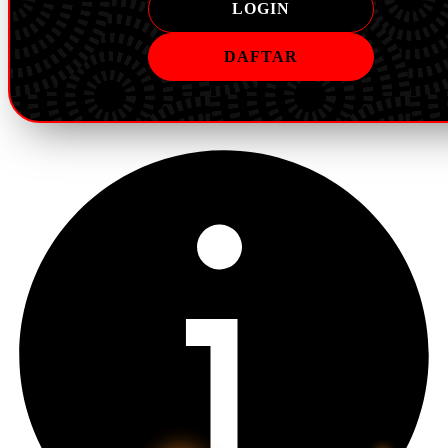
LOGIN
DAFTAR