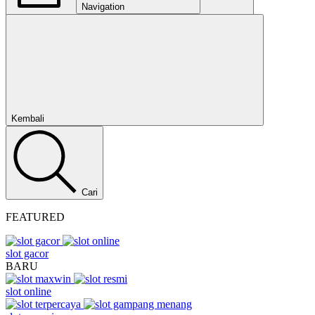
Navigation
Tutup
Kembali
Cari
FEATURED
slot gacor
BARU
slot online