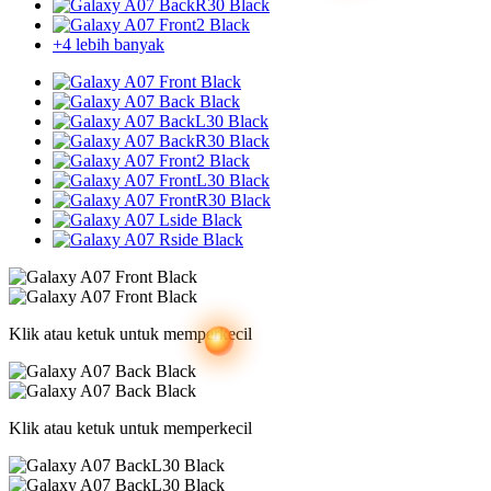
+4 lebih banyak
Klik atau ketuk untuk memperkecil
Klik atau ketuk untuk memperkecil