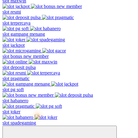
slot maxwin
slot resmi
slot terpercaya
slot gampang menang
slot jackpot
slot bonus new member
slot deposit pulsa
slot pragmatic
slot pg soft
slot habanero
slot joker
slot spadegaming