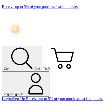
Receive up to 5% of your purchase back in points.
Troli
Cari
Cari
Login/Sign-Up
Login/Sign-Up
Receive up to 5% of your purchase back in points.