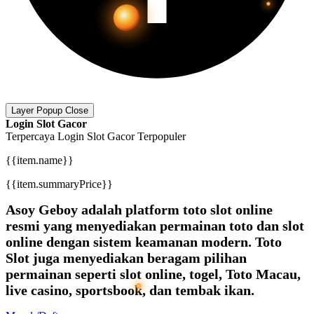
Layer Popup Close
Login Slot Gacor
Terpercaya
Login Slot Gacor
Terpopuler
{{item.name}}
{{item.summaryPrice}}
Asoy Geboy adalah platform toto slot online
resmi yang menyediakan permainan toto dan slot
online dengan sistem keamanan modern. Toto
Slot juga menyediakan beragam pilihan
permainan seperti slot online, togel, Toto Macau,
live casino, sportsbook, dan tembak ikan.