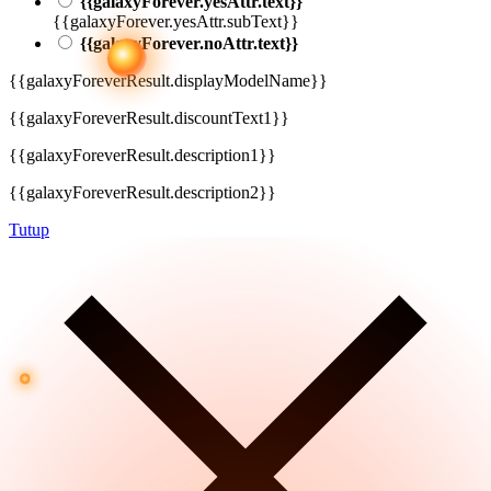
{{galaxyForever.yesAttr.text}}
{{galaxyForever.yesAttr.subText}}
{{galaxyForever.noAttr.text}}
{{galaxyForeverResult.displayModelName}}
{{galaxyForeverResult.discountText1}}
{{galaxyForeverResult.description1}}
{{galaxyForeverResult.description2}}
Tutup