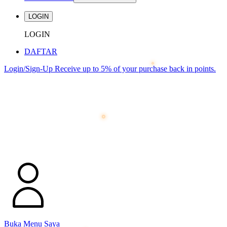
LOGIN
LOGIN
DAFTAR
Login/Sign-Up
Receive up to 5% of your purchase back in points.
Buka Menu Saya