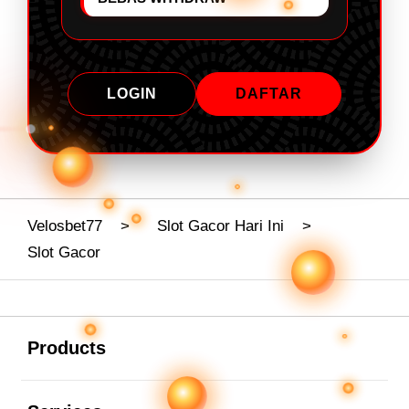
LOGIN
DAFTAR
Layer Popup Close
Velosbet77
>
Slot Gacor Hari Ini
>
Slot Gacor
Buka
Footer Navigation
Products
Buka