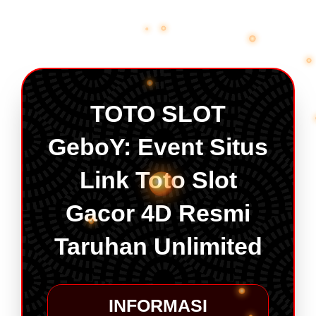
TOTO SLOT
GeboY: Event Situs
Link Toto Slot
Gacor 4D Resmi
Taruhan Unlimited
INFORMASI