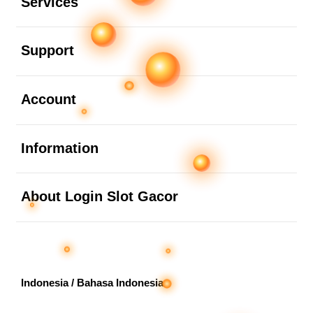
Services
Buka
Support
Buka
Account
Buka
Information
Buka
About Login Slot Gacor
Indonesia / Bahasa Indonesia