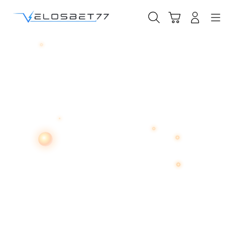
Skip
to
Cari
Troli
Login
Navigation
content