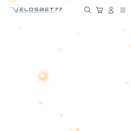
Skip
to
Cari
Troli
Login
Navigation
content