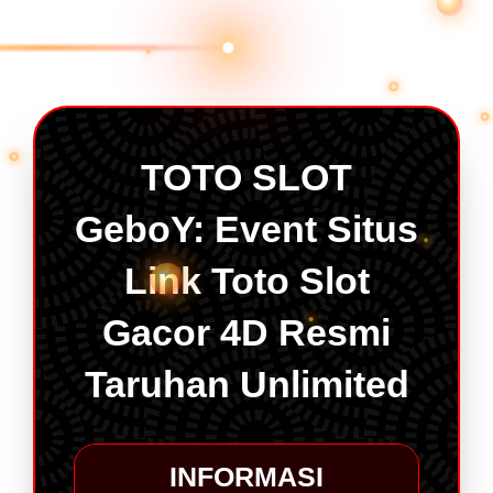
TOTO SLOT
GeboY: Event Situs
Link Toto Slot
Gacor 4D Resmi
Taruhan Unlimited
INFORMASI