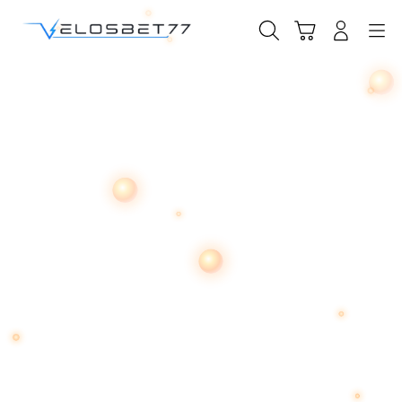
Skip
to
Cari
Troli
Login
Navigation
content