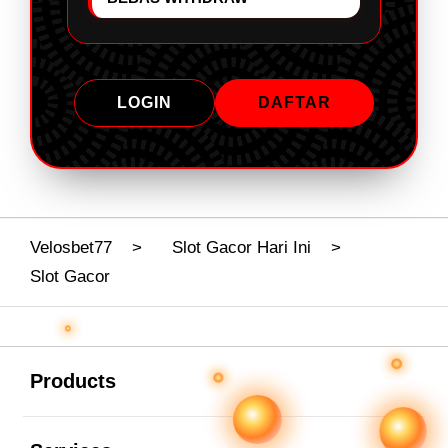
LOGIN
DAFTAR
Layer Popup Close
Velosbet77
>
Slot Gacor Hari Ini
>
Slot Gacor
Buka
Footer Navigation
Products
Buka