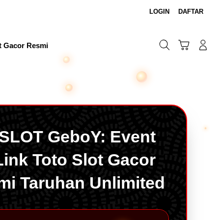
LOGIN
DAFTAR
Cari
Troli
Login/Sign-Up
t Gacor Resmi
Cari
SLOT GeboY: Event
Link Toto Slot Gacor
mi Taruhan Unlimited