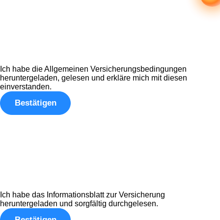
Ich habe die Allgemeinen Versicherungsbedingungen
heruntergeladen, gelesen und erkläre mich mit diesen
einverstanden.
Bestätigen
Layer Popup Close
Ich habe das Informationsblatt zur Versicherung
heruntergeladen und sorgfältig durchgelesen.
Bestätigen