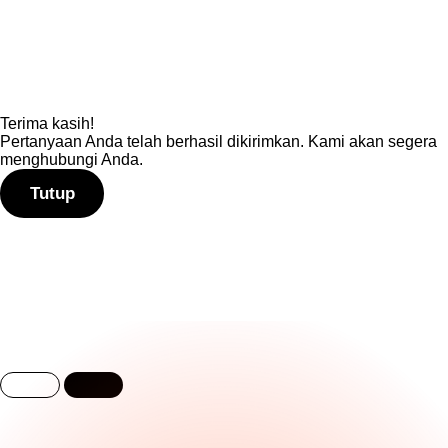
Terima kasih!
Pertanyaan Anda telah berhasil dikirimkan. Kami akan segera
menghubungi Anda.
Tutup
Tutup Layar Popup