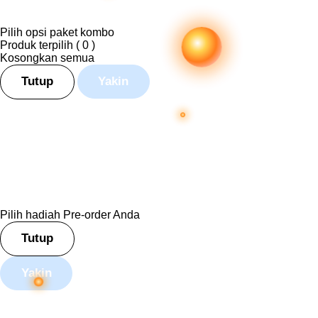
Pilih opsi paket kombo
Produk terpilih (
0
)
Kosongkan semua
Harga awal:
Tutup
Yakin
Tutup Layar Popup
Pilih hadiah Pre-order Anda
Tutup
Yakin
Tutup Layar Popup