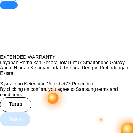
Close popup
EXTENDED WARRANTY
Layanan Perbaikan Secara Total untuk Smartphone Galaxy
Anda. Hindari Kejadian Tidak Terduga Dengan Perlindungan
Ekstra
Syarat dan Ketentuan Velosbet77 Protection
By clicking on confirm, you agree to Samsung terms and
conditions.
Tutup
Yakin
Layer Popup Close