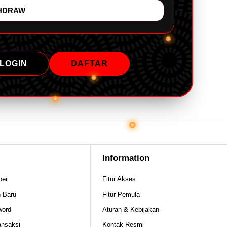
HDRAW
LOGIN
DAFTAR
Information
ber
Fitur Akses
n Baru
Fitur Pemula
word
Aturan & Kebijakan
ansaksi
Kontak Resmi