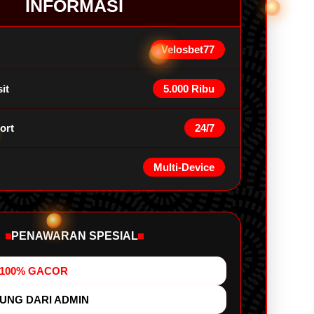
INFORMASI
Velosbet77
it
5.000 Ribu
ort
24/7
Multi-Device
PENAWARAN SPESIAL
 100% GACOR
UNG DARI ADMIN