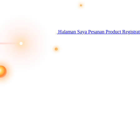
Halaman Saya
Pesanan
Product Registra