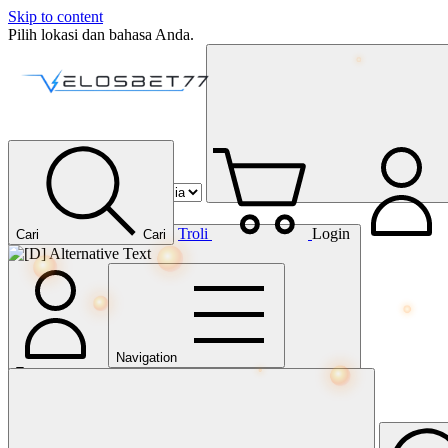
Skip to content
Pilih lokasi dan bahasa Anda.
Lanjutkan
Troli
Login
Cari
Cari
Navigation
Tutup