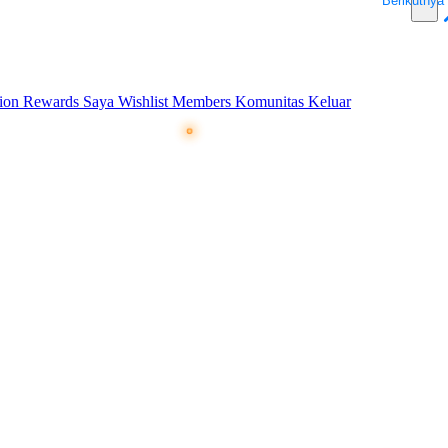
Berikutnya
tion
Rewards Saya
Wishlist
Members
Komunitas
Keluar