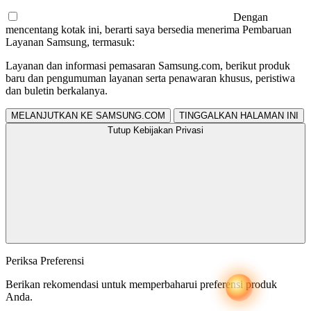
Dengan
mencentang kotak ini, berarti saya bersedia menerima Pembaruan
Layanan Samsung, termasuk:
Layanan dan informasi pemasaran Samsung.com, berikut produk
baru dan pengumuman layanan serta penawaran khusus, peristiwa
dan buletin berkalanya.
MELANJUTKAN KE SAMSUNG.COM
TINGGALKAN HALAMAN INI
Tutup Kebijakan Privasi
Periksa Preferensi
Berikan rekomendasi untuk memperbaharui preferensi produk
Anda.