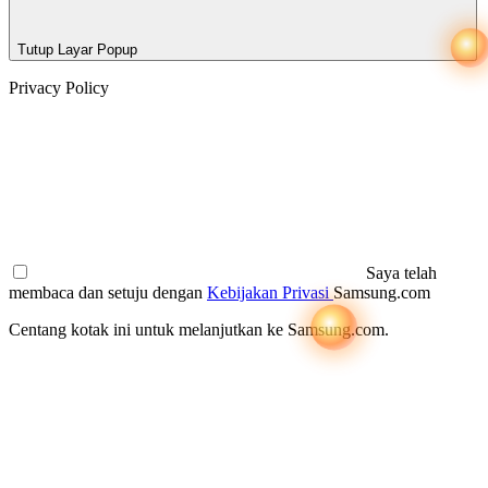
Tutup Layar Popup
Privacy Policy
Saya telah
membaca dan setuju dengan
Kebijakan Privasi
Samsung.com
Centang kotak ini untuk melanjutkan ke Samsung.com.