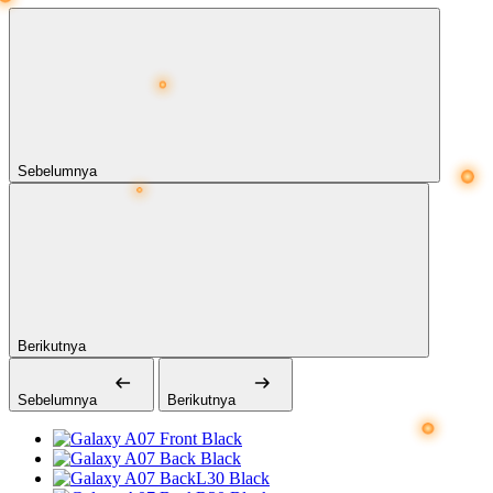
Sebelumnya
Berikutnya
Sebelumnya
Berikutnya