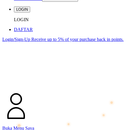
LOGIN
LOGIN
DAFTAR
Login/Sign-Up
Receive up to 5% of your purchase back in points.
Buka Menu Saya