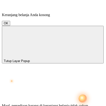
Keranjang belanja Anda kosong
OK
Tutup Layar Popup
Maaf, persediaan barang di keranjang belanja tidak cukup.