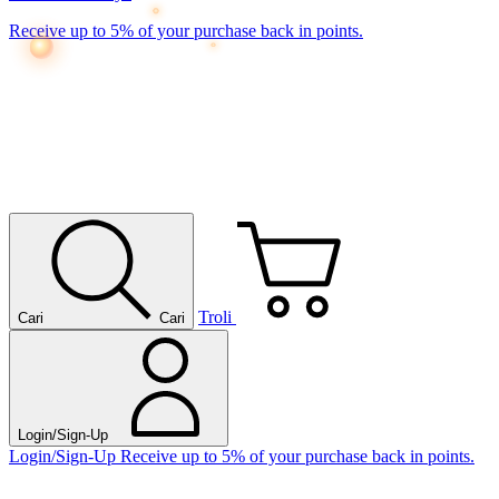
Receive up to 5% of your purchase back in points.
Troli
Cari
Cari
Login/Sign-Up
Login/Sign-Up
Receive up to 5% of your purchase back in points.