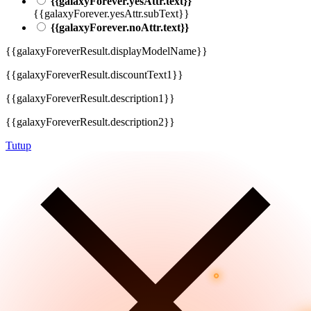
{{galaxyForever.yesAttr.text}}
{{galaxyForever.yesAttr.subText}}
{{galaxyForever.noAttr.text}}
{{galaxyForeverResult.displayModelName}}
{{galaxyForeverResult.discountText1}}
{{galaxyForeverResult.description1}}
{{galaxyForeverResult.description2}}
Tutup