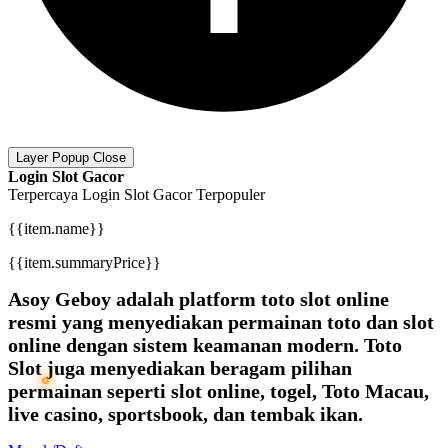
Layer Popup Close
Login Slot Gacor
Terpercaya
Login Slot Gacor
Terpopuler
{{item.name}}
{{item.summaryPrice}}
Asoy Geboy adalah platform toto slot online
resmi yang menyediakan permainan toto dan slot
online dengan sistem keamanan modern. Toto
Slot juga menyediakan beragam pilihan
permainan seperti slot online, togel, Toto Macau,
live casino, sportsbook, dan tembak ikan.