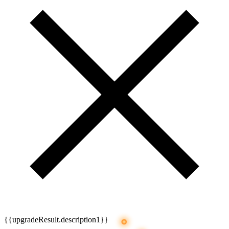
{{upgradeResult.description1}}