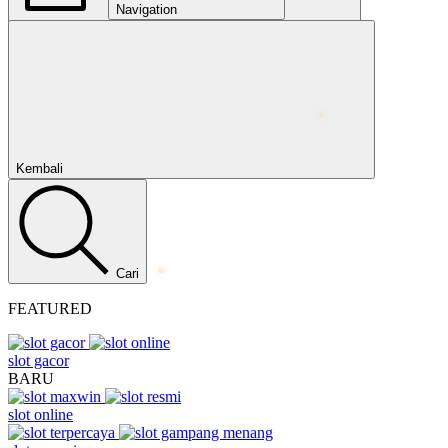
Navigation
Tutup
Kembali
Cari
FEATURED
slot gacor
BARU
slot online