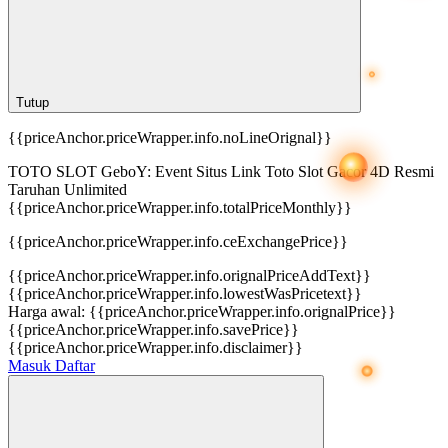
Tutup
{{priceAnchor.priceWrapper.info.noLineOrignal}}
TOTO SLOT GeboY: Event Situs Link Toto Slot Gacor 4D Resmi
Taruhan Unlimited
{{priceAnchor.priceWrapper.info.totalPriceMonthly}}
{{priceAnchor.priceWrapper.info.ceExchangePrice}}
{{priceAnchor.priceWrapper.info.orignalPriceAddText}}
{{priceAnchor.priceWrapper.info.lowestWasPricetext}}
Harga awal:
{{priceAnchor.priceWrapper.info.orignalPrice}}
{{priceAnchor.priceWrapper.info.savePrice}}
{{priceAnchor.priceWrapper.info.disclaimer}}
Masuk
Daftar