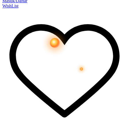
Masuk/Daftar
WishList