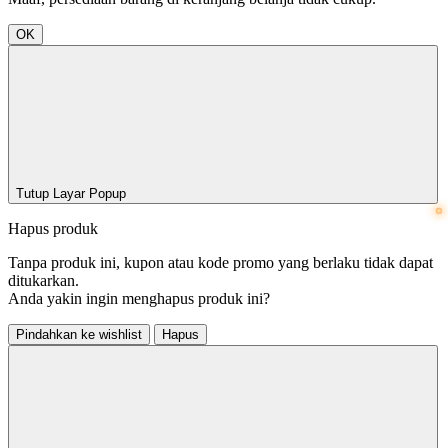
OK
Tutup Layar Popup
Hapus produk
Tanpa produk ini, kupon atau kode promo yang berlaku tidak dapat
ditukarkan.
Anda yakin ingin menghapus produk ini?
Pindahkan ke wishlist
Hapus