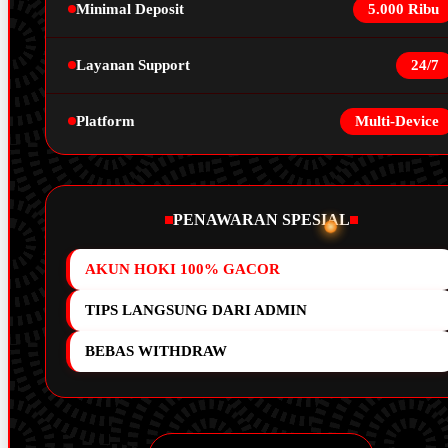
Minimal Deposit
5.000 Ribu
Layanan Support
24/7
Platform
Multi-Device
PENAWARAN SPESIAL
AKUN HOKI 100% GACOR
TIPS LANGSUNG DARI ADMIN
BEBAS WITHDRAW