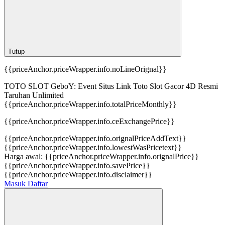
Tutup
{{priceAnchor.priceWrapper.info.noLineOrignal}}
TOTO SLOT GeboY: Event Situs Link Toto Slot Gacor 4D Resmi
Taruhan Unlimited
{{priceAnchor.priceWrapper.info.totalPriceMonthly}}
{{priceAnchor.priceWrapper.info.ceExchangePrice}}
{{priceAnchor.priceWrapper.info.orignalPriceAddText}}
{{priceAnchor.priceWrapper.info.lowestWasPricetext}}
Harga awal:
{{priceAnchor.priceWrapper.info.orignalPrice}}
{{priceAnchor.priceWrapper.info.savePrice}}
{{priceAnchor.priceWrapper.info.disclaimer}}
Masuk
Daftar