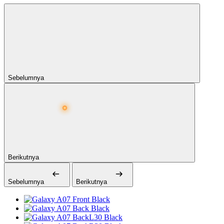
Sebelumnya
Berikutnya
Sebelumnya
Berikutnya