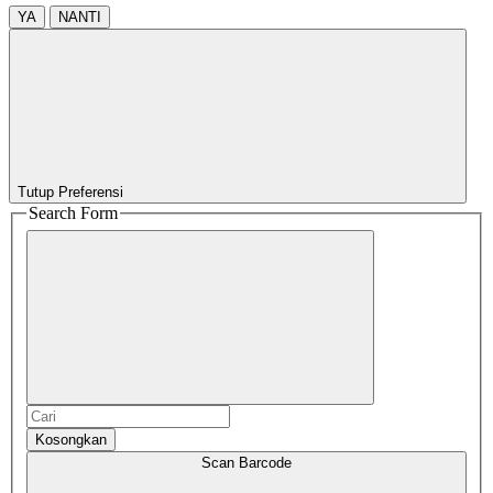
YA
NANTI
Tutup Preferensi
Search Form
Kosongkan
Scan Barcode