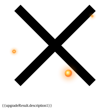
{{upgradeResult.description1}}