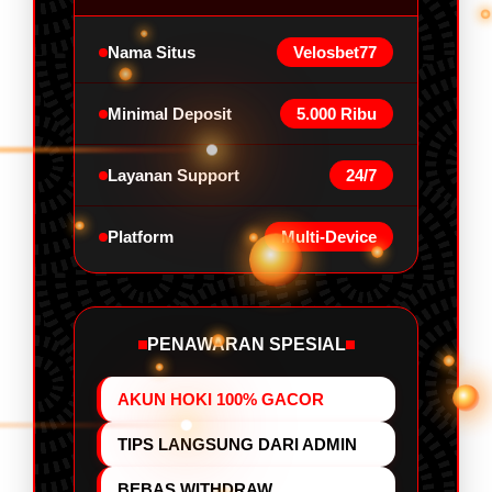
Nama Situs
Velosbet77
Minimal Deposit
5.000 Ribu
Layanan Support
24/7
Platform
Multi-Device
PENAWARAN SPESIAL
AKUN HOKI 100% GACOR
TIPS LANGSUNG DARI ADMIN
BEBAS WITHDRAW