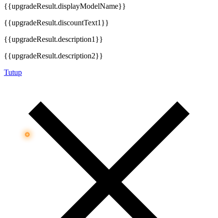
{{upgradeResult.displayModelName}}
{{upgradeResult.discountText1}}
{{upgradeResult.description1}}
{{upgradeResult.description2}}
Tutup