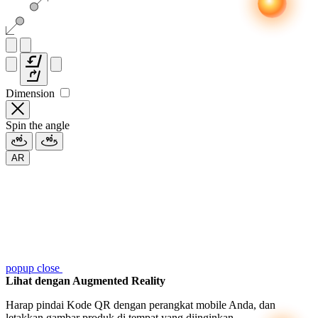
Dimension
Spin the angle
AR
popup close
Lihat dengan Augmented Reality
Harap pindai Kode QR dengan perangkat mobile Anda, dan
letakkan gambar produk di tempat yang diinginkan.