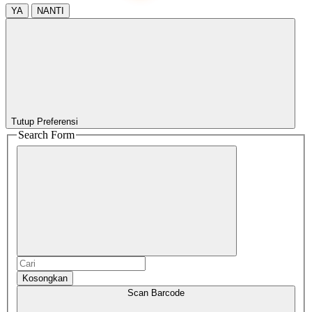
YA
NANTI
Tutup Preferensi
Search Form
Kosongkan
Scan Barcode