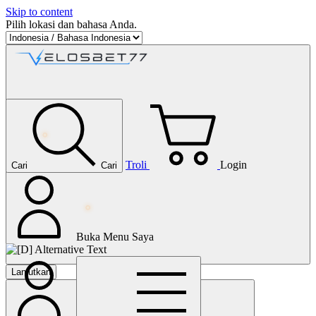
Skip to content
Pilih lokasi dan bahasa Anda.
Troli
Login
Cari
Cari
Buka Menu Saya
Lanjutkan