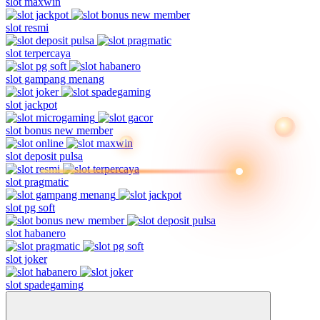
slot maxwin
slot resmi
slot terpercaya
slot gampang menang
slot jackpot
slot bonus new member
slot deposit pulsa
slot pragmatic
slot pg soft
slot habanero
slot joker
slot spadegaming