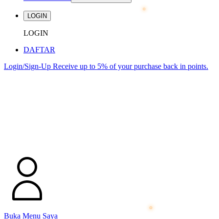
LOGIN
LOGIN
DAFTAR
Login/Sign-Up
Receive up to 5% of your purchase back in points.
Buka Menu Saya