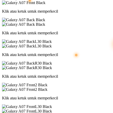
Klik atau ketuk untuk memperkecil
Klik atau ketuk untuk memperkecil
Klik atau ketuk untuk memperkecil
Klik atau ketuk untuk memperkecil
Klik atau ketuk untuk memperkecil