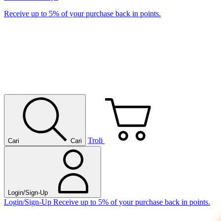
Receive up to 5% of your purchase back in points.
Troli
Cari
Cari
Login/Sign-Up
Login/Sign-Up
Receive up to 5% of your purchase back in points.