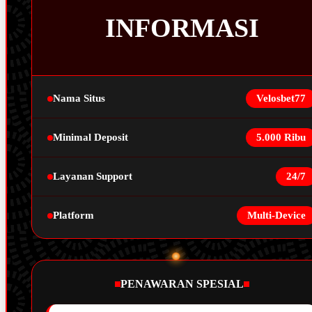
INFORMASI
Nama Situs
Velosbet77
Minimal Deposit
5.000 Ribu
Layanan Support
24/7
Platform
Multi-Device
PENAWARAN SPESIAL