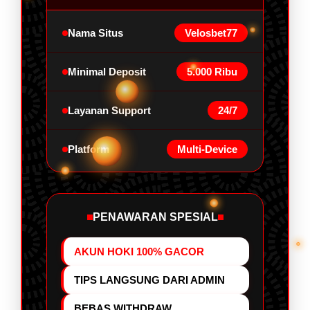
Nama Situs
Velosbet77
Minimal Deposit
5.000 Ribu
Layanan Support
24/7
Platform
Multi-Device
PENAWARAN SPESIAL
AKUN HOKI 100% GACOR
TIPS LANGSUNG DARI ADMIN
BEBAS WITHDRAW