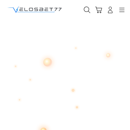
Skip
to
Cari
Troli
Login
Navigation
content