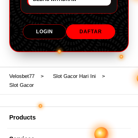
LOGIN
DAFTAR
Layer Popup Close
Velosbet77
>
Slot Gacor Hari Ini
>
Slot Gacor
Buka
Footer Navigation
Products
Buka