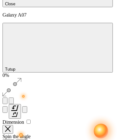
Close
Galaxy A07
Tutup
0%
Dimension
Spin the angle