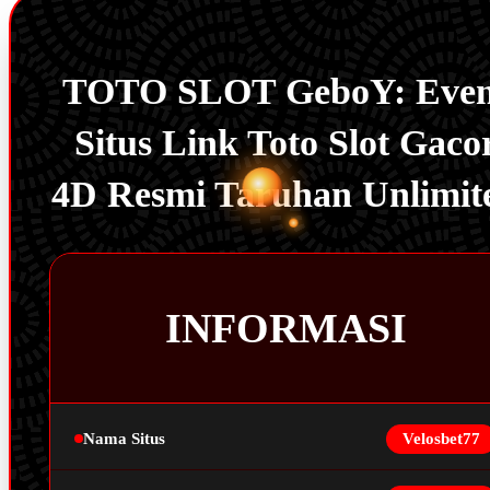
TOTO SLOT GeboY: Even
Situs Link Toto Slot Gaco
4D Resmi Taruhan Unlimit
INFORMASI
Nama Situs
Velosbet77