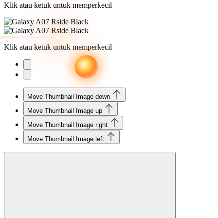
Klik atau ketuk untuk memperkecil
Klik atau ketuk untuk memperkecil
Move Thumbnail Image down
Move Thumbnail Image up
Move Thumbnail Image right
Move Thumbnail Image left