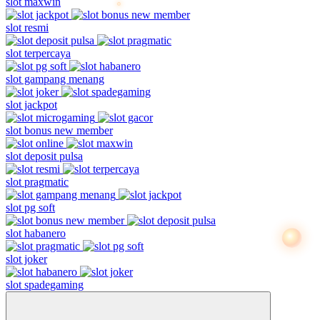
slot maxwin
slot resmi
slot terpercaya
slot gampang menang
slot jackpot
slot bonus new member
slot deposit pulsa
slot pragmatic
slot pg soft
slot habanero
slot joker
slot spadegaming