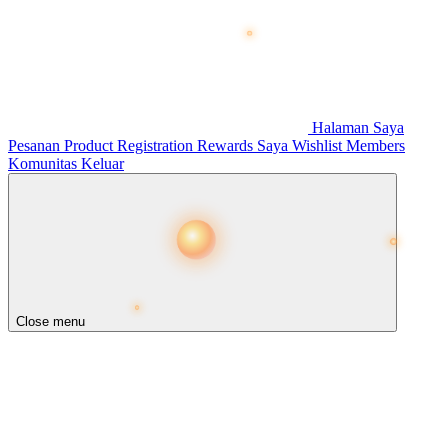
Halaman Saya
Pesanan
Product Registration
Rewards Saya
Wishlist
Members
Komunitas
Keluar
Close menu