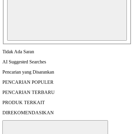
Tidak Ada Saran
AI Suggested Searches
Pencarian yang Disarankan
PENCARIAN POPULER
PENCARIAN TERBARU
PRODUK TERKAIT
DIREKOMENDASIKAN