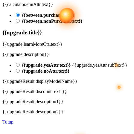
{{calculator.emiAttr.text}}
{{between.purchase.text}}
{{between.nonPurchase.text}}
{{upgrade.title}}
{{upgrade.learnMoreCta.text}}
{{upgrade.description}}
{{upgrade.yesAttr.text}}
{{upgrade.yesAttr.subText}}
{{upgrade.noAttr.text}}
{{upgradeResult.displayModelName}}
{{upgradeResult.discountText1}}
{{upgradeResult.description1}}
{{upgradeResult.description2}}
Tutup