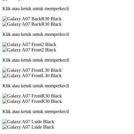
Klik atau ketuk untuk memperkecil
Klik atau ketuk untuk memperkecil
Klik atau ketuk untuk memperkecil
Klik atau ketuk untuk memperkecil
Klik atau ketuk untuk memperkecil