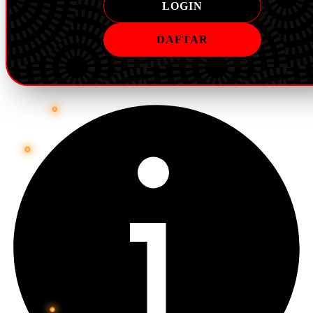
LOGIN
DAFTAR