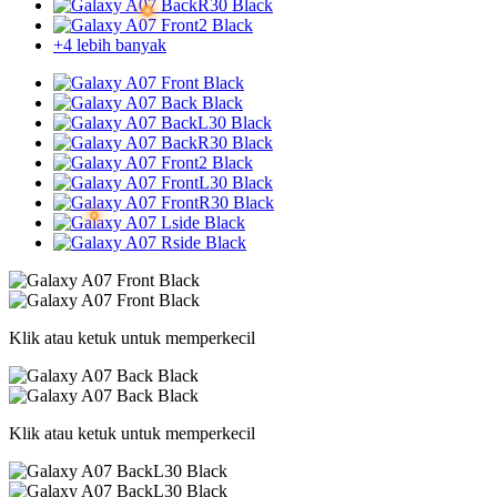
+4 lebih banyak
Klik atau ketuk untuk memperkecil
Klik atau ketuk untuk memperkecil