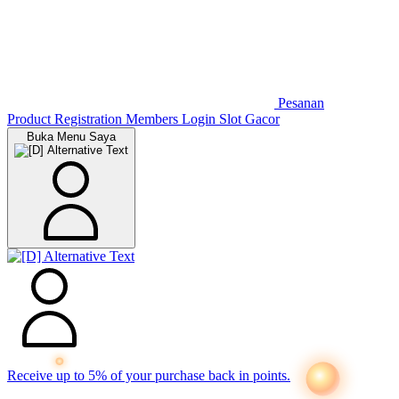
Pesanan
Product Registration
Members
Login Slot Gacor
Buka Menu Saya
Receive up to 5% of your purchase back in points.