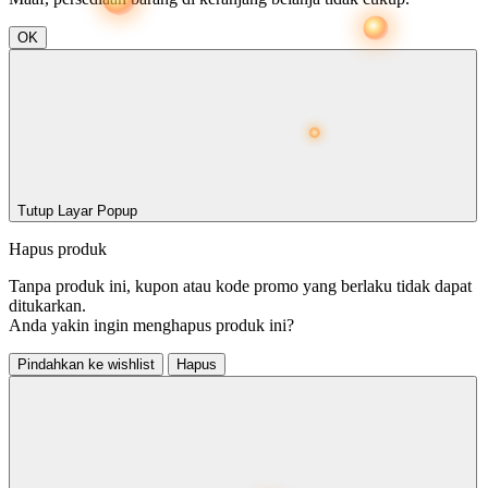
OK
Tutup Layar Popup
Hapus produk
Tanpa produk ini, kupon atau kode promo yang berlaku tidak dapat
ditukarkan.
Anda yakin ingin menghapus produk ini?
Pindahkan ke wishlist
Hapus