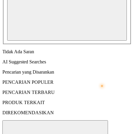
Tidak Ada Saran
AI Suggested Searches
Pencarian yang Disarankan
PENCARIAN POPULER
PENCARIAN TERBARU
PRODUK TERKAIT
DIREKOMENDASIKAN