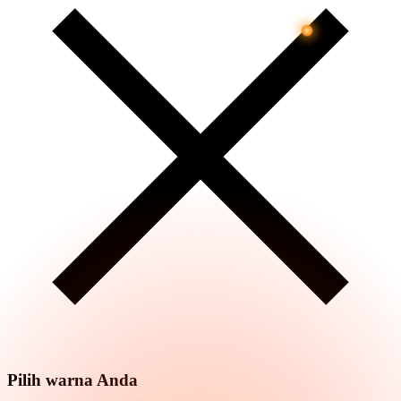
Pilih warna Anda