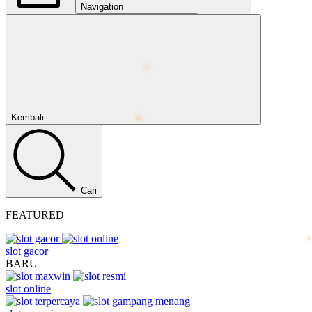
Navigation
Tutup
Kembali
Cari
FEATURED
slot gacor
BARU
slot online