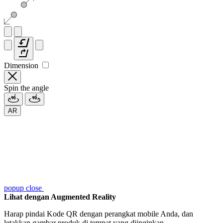
Dimension
Spin the angle
AR
popup close
Lihat dengan Augmented Reality
Harap pindai Kode QR dengan perangkat mobile Anda, dan
letakkan gambar produk di tempat yang diinginkan.