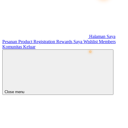
Halaman Saya
Pesanan
Product Registration
Rewards Saya
Wishlist
Members
Komunitas
Keluar
Close menu