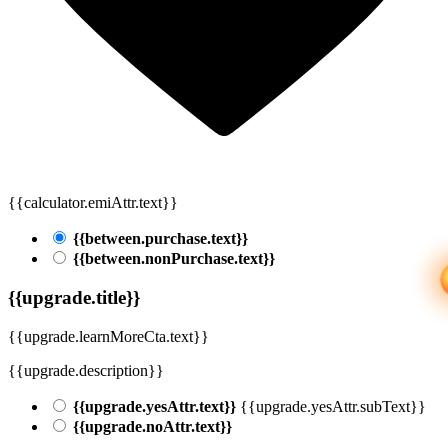
{{calculator.emiAttr.text}}
{{between.purchase.text}}
{{between.nonPurchase.text}}
{{upgrade.title}}
{{upgrade.learnMoreCta.text}}
{{upgrade.description}}
{{upgrade.yesAttr.text}}
{{upgrade.yesAttr.subText}}
{{upgrade.noAttr.text}}