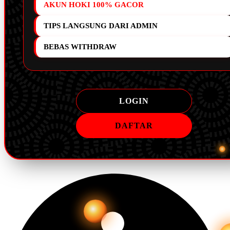
AKUN HOKI 100% GACOR
TIPS LANGSUNG DARI ADMIN
BEBAS WITHDRAW
LOGIN
DAFTAR