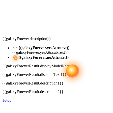
{{galaxyForever.description}}
{{galaxyForever.yesAttr.text}}
{{galaxyForever.yesAttr.subText}}
{{galaxyForever.noAttr.text}}
{{galaxyForeverResult.displayModelName}}
{{galaxyForeverResult.discountText1}}
{{galaxyForeverResult.description1}}
{{galaxyForeverResult.description2}}
Tutup