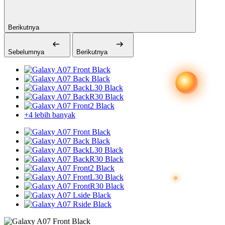
Berikutnya
Sebelumnya
Berikutnya
+4 lebih banyak