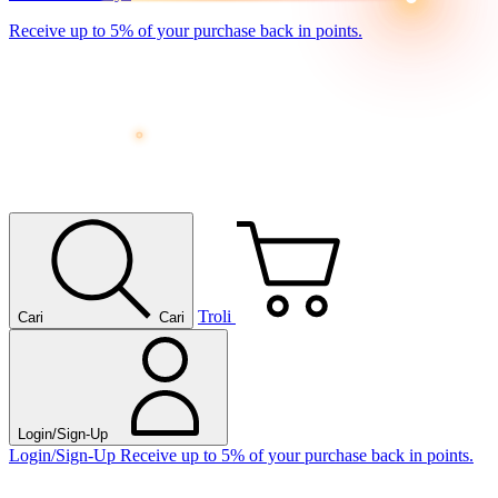
Receive up to 5% of your purchase back in points.
Troli
Cari
Cari
Login/Sign-Up
Login/Sign-Up
Receive up to 5% of your purchase back in points.