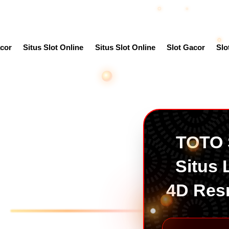
acor
Situs Slot Online
Situs Slot Online
Slot Gacor
Slo
TOTO 
Situs 
4D Res