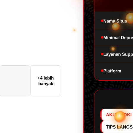
Nama Situs
Minimal Depos
Layanan Supp
Platform
+4 lebih
banyak
AKUN HOKI
TIPS LANGS